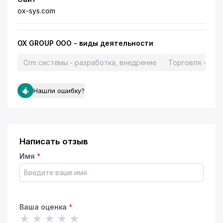
ox-sys.com
OX GROUP ООО - виды деятельности
Crm системы - разработка, внедрение
Торговля - эле
Нашли ошибку?
Написать отзыв
Имя
*
Ваша оценка
*
★
★
★
★
★