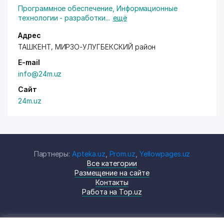
Программное обеспечение
,
Информационные
технологии - разработки
...
ещё
Адрес
ТАШКЕНТ,
МИРЗО-УЛУГБЕКСКИЙ район
E-mail
info@24m.uz
Сайт
24m.uz
Партнеры:
Apteka.uz
,
Prom.uz
,
Yellowpages.uz
Все категории
Размещение на сайте
Контакты
Работа на Top.uz