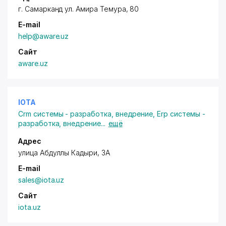
г. Самарканд
ул. Амира Темура
, 80
E-mail
help@aware.uz
Сайт
aware.uz
IOTA
Crm системы - разработка, внедрение
,
Erp системы -
разработка, внедрение
...
ещё
Адрес
улица Абдуллы Кадыри, 3А
E-mail
sales@iota.uz
Сайт
iota.uz