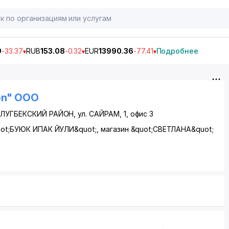
9
-33.37
RUB
153.08
-0.32
EUR
13990.36
-77.41
Подробнее
ion" ООО
ЛУГБЕКСКИЙ РАЙОН
, ул. САЙРАМ, 1, офис 3
quot;БУЮК ИПАК ЙУЛИ&quot;, магазин &quot;СВЕТЛАНА&quot;