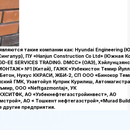
вляются такие компании как:
Hyundai
Engineering
(Ю
Сингапур
),
ПУ
«Hanjun Construction Co Ltd» (
Южная
К
D-EE SERVICES TRADING. DMCC» (ОАЭ),
Хэйлунцзянс
МОНТАЖ
» №1 (
Китай
),
ГАЖК
«
Узбекистон
Темир
Йулл
Бетон
,
Нукус
ККРАСИ
,
ЖБИ
-2,
СП
ООО
«
Бинокор
Тем
кский
ГМК
,
Узавтойул
Куприк
Курилиш
,
Автомагистр
ъмир
,
ООО
«Neftgazmontaj»,
УК
КХСИТФК
,
АО
«
Узбекнефтегазстройинвест
»,
АО
омстрой
»,
АО
«
Тошкент
нефтегазстрой
»,«Murad Build
е другие предприятия.