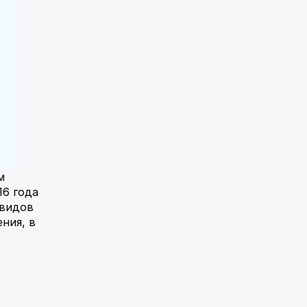
м
16 года
 видов
ния, в