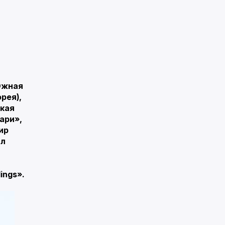
жная
орея
),
кая
ари
»,
ир
ал
ings».