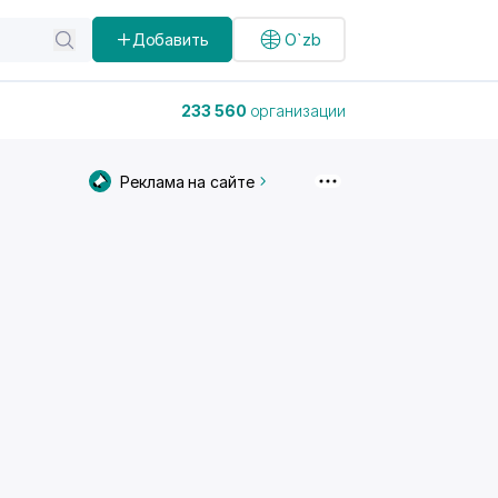
Добавить
O`zb
233 560
организации
Реклама на сайте