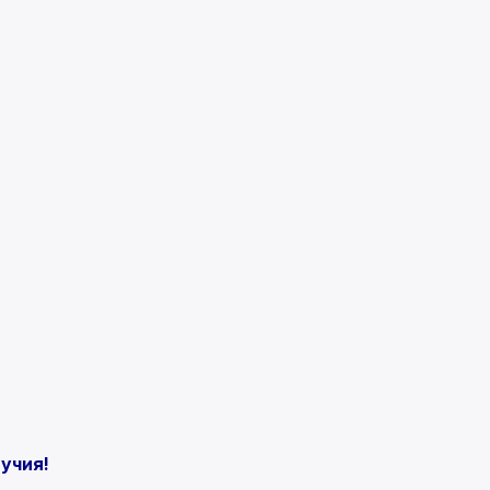
учия!