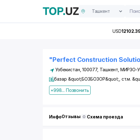
USD
12102.3
"Perfect Construction Solut
Узбекистан, 100077,
Ташкент
,
МИРЗО-У
базар &quot;БОЗБОЗОР&quot;, ст.м. &
+998... Позвонить
Отзывы
Инфо
Схема проезда
0