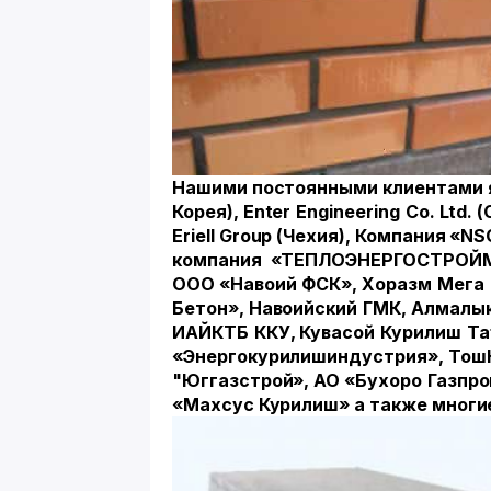
Нашими постоянными клиентами я
Корея),
Enter
Engineering
Co
.
Ltd
.
(
Eriell Group (
Чехия
),
Компания
«NSG
компания
«
ТЕПЛОЭНЕРГОСТРОЙ
ООО
«
Навоий
ФСК
»,
Хоразм
Мега
Бетон
»,
Навоийский
ГМК
,
Алмалы
ИАЙКТБ
ККУ
,
Кувасой
Курилиш
Та
«
Энергокурилишиндустрия
»,
Тош
"
Юггазстрой
»,
АО
«
Бухоро
Газпр
«Махсус Курилиш» а также многи