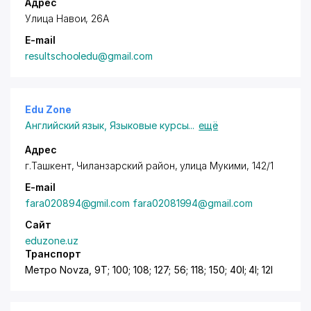
Адрес
Улица Навои, 26А
E-mail
resultschooledu@gmail.com
Edu Zone
Английский язык
,
Языковые курсы
...
ещё
Адрес
г.Ташкент,
Чиланзарский район
, улица Мукими, 142/1
E-mail
fara020894@gmil.com fara02081994@gmail.com
Сайт
eduzone.uz
Транспорт
Метро Novza, 9T; 100; 108; 127; 56; 118; 150; 40I; 4I; 12I