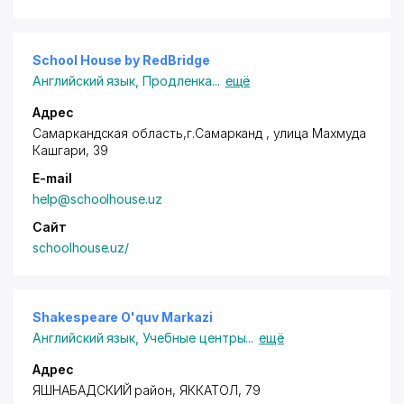
School House by RedBridge
Английский язык
,
Продленка
...
ещё
Адрес
Самаркандская область,г.Самарканд , улица Махмуда
Кашгари, 39
E-mail
help@schoolhouse.uz
Сайт
schoolhouse.uz/
Shakespeare O'quv Markazi
Английский язык
,
Учебные центры
...
ещё
Адрес
ЯШНАБАДСКИЙ район
, ЯККАТОЛ, 79