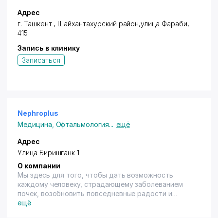
Адрес
г. Ташкент ,
Шайхантахурский район
,улица Фараби,
415
Запись в клинику
Записаться
Nephroplus
Медицина
,
Офтальмология
...
ещё
Адрес
Улица Биришганк 1
О компании
Мы здесь для того, чтобы дать возможность
каждому человеку, страдающему заболеванием
почек, возобновить повседневные радости и
нормальное функционирование жизни. NephroPlus
ещё
предоставляет услуги диализа высочайшего