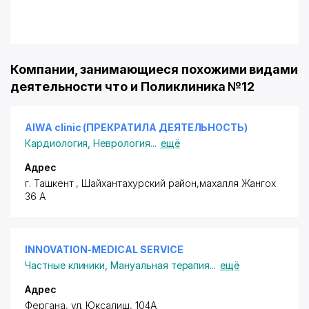
Компании, занимающиеся похожими видами
деятельности что и Поликлиника №12
AIWA clinic (ПРЕКРАТИЛА ДЕЯТЕЛЬНОСТЬ)
Кардиология
,
Неврология
...
ещё
Адрес
г. Ташкент
,
Шайхантахурский район
,махалля Жангох
36 А
INNOVATION-MEDICAL SERVICE
Частные клиники
,
Мануальная терапия
...
ещё
Адрес
Фергана
, ул. Юксалиш, 104A