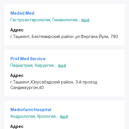
качества, быстрые и удобные процедуры, а также
веселую, непринужденную и дружелюбную
атмосферу.
Medad Med
Наше экономически эффективное лечение,
Гастроэнтерология
,
Гинекология
...
ещё
первоклассные услуги, передовые технологии,
высокоспециализированная команда и подход,
Адрес
ориентированный на пациента, отличают нас от
г.Ташкент,
Бектемирский район
,ул.Фергана Йули, 790
остальных.
Распространенная по всей Индии и
распространившаяся на Восточную и Западную
Prof Med Service
Азию, NephroPlus является крупнейшей сетью
Педиатрия
,
Хирургия
...
ещё
диализа в Азии, насчитывающей более 317 клиник.
Адрес
г.Ташкент,Юнусабадский район
, 3-й
проезд
Сандиккургон
,40
Mediofarm Hospital
Андрология
,
Урология
...
ещё
Адрес