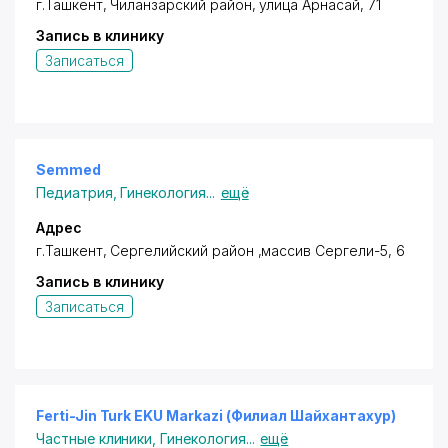
г.Ташкент,
Чиланзарский район
, улица Арнасай, 71
Запись в клинику
Записаться
Semmed
Педиатрия
,
Гинекология
...
ещё
Адрес
г.Ташкент,
Сергелийский район
,массив Сергели-5, 6
Запись в клинику
Записаться
Ferti-Jin Turk EKU Markazi (Филиал Шайхантахур)
Частные клиники
,
Гинекология
...
ещё