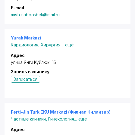
E-mail
mister.abbosbek@mail.ru
Yurak Markazi
Кардиология
,
Хирургия
...
ещё
Адрес
улица Ян
ги Куйлюк
, 1Б
Запись в клинику
Записаться
Ferti-Jin Turk EKU Markazi (Филиал Чиланзар)
Частные клиники
,
Гинекология
...
ещё
Адрес