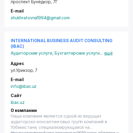
проспект Бунёдкор, 7Г
E-mail
shukhratovna1994@gmail.com
INTERNATIONAL BUSINESS AUDIT CONSULTING
(IBAC)
Аудиторские услуги
,
Бухгалтерские услуги
...
ещё
Адрес
ул.Урикзор, 7
E-mail
info@ibac.uz
Сайт
ibac.uz
О компании
Наша компания является одной из ведущих
аудиторско-консалтинговых групп компаний в
Узбекистане, специализирующаяся на
предоставлении полного спектра услуг в области
Наша компания была создана в 2019 году и успешно