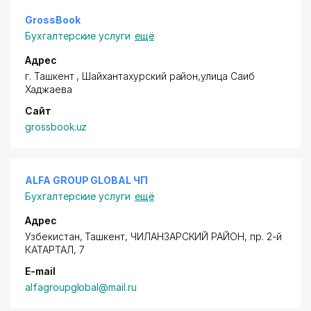
GrossBook
Бухгалтерские услуги
ещё
Адрес
г. Ташкент ,
Шайхантахурский район
,улица Саиб
Хаджаева
Сайт
grossbook.uz
ALFA GROUP GLOBAL ЧП
Бухгалтерские услуги
ещё
Адрес
Узбекистан,
Ташкент
,
ЧИЛАНЗАРСКИЙ РАЙОН
,
пр. 2-й
КАТАРТАЛ
, 7
E-mail
alfagroupglobal@mail.ru