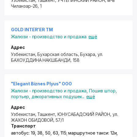
Узбекистан, Ташкент,
УЧТЕПИНСКИЙ РАЙОН
,
м-в
Чиланзар-26
, 1
GOLD INTER'ER ТМ
Жалюзи - производство и продажа
ещё
Адрес
Узбекистан, Бухарская область, Бухара,
ул.
БАХОУДДИНА НАКШБАНДИ
, 158
"Elegant Biznes Plyus" ООО
Жалюзи - производство и продажа
,
Пошив штор,
портьер, декоративных подушек
...
ещё
Адрес
Узбекистан,
Ташкент
,
ЮНУСАБАДСКИЙ РАЙОН
,
ул.
ЖАХОН ОБИДОВОЙ
, 57/1
Транспорт
автобус: 19, 38, 50, 63, 115; маршрутное такси: 12и,