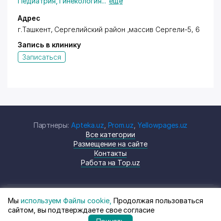
Педиатрия
,
Гинекология
...
ещё
Адрес
г.Ташкент,
Сергелийский район
,массив Сергели-5, 6
Запись в клинику
Записаться
Партнеры:
Apteka.uz
,
Prom.uz
,
Yellowpages.uz
Все категории
Размещение на сайте
Контакты
Работа на Top.uz
Мы
используем Файлы cookie,
Продолжая пользоваться
© Top.uz, 2024 Каталог компаний
Политика
сайтом, вы подтверждаете свое согласие
Узбекистана
конфиденциальности