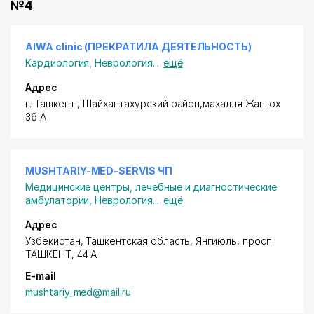
№4
AIWA clinic (ПРЕКРАТИЛА ДЕЯТЕЛЬНОСТЬ)
Кардиология
,
Неврология
...
ещё
Адрес
г. Ташкент
,
Шайхантахурский район
,махалля Жангох
36 А
MUSHTARIY-MED-SERVIS ЧП
Медицинские центры, лечебные и диагностические
амбулатории
,
Неврология
...
ещё
Адрес
Узбекистан, Ташкентская область, Янгиюль,
просп.
ТАШКЕНТ
, 44 А
E-mail
mushtariy_med@mail.ru