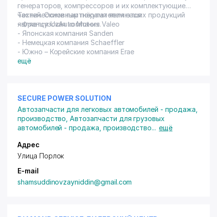
генераторов, компрессоров и их комплектующие
частей. Основным покупателем наших продукций
Техническими партнёрами являются
является UzAuto Motors.
- Французская компания Valeo
- Японская компания Sanden
- Немецкая компания Schaeffler
- Южно – Корейские компания Erae
ещё
SECURE POWER SOLUTION
Автозапчасти для легковых автомобилей - продажа,
производство
,
Автозапчасти для грузовых
автомобилей - продажа, производство
...
ещё
Адрес
Улица Порлок
E-mail
shamsuddinovzayniddin@gmail.com