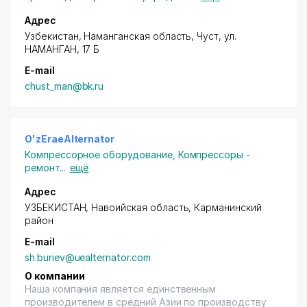
Адрес
Узбекистан, Наманганская область, Чуст,
ул.
НАМАНГАН
, 17 Б
E-mail
chust_man@bk.ru
O'zEraeAlternator
Компрессорное оборудование
,
Компрессоры -
ремонт
...
ещё
Адрес
УЗБЕКИСТАН, Навоийская область,
Карманинский
район
E-mail
sh.buriev@uealternator.com
О компании
Наша компания является единственным
производителем в средний Азии по производству