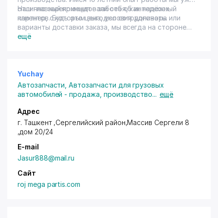
отлично зарекомендовали себя, как надёжный
Наш главный принцип – забота об интересах
партнер, с которым выгодно сотрудничать.
клиентов. Будь это цена, условия договора или
варианты доставки заказа, мы всегда на стороне
клиента!
ещё
Yuchay
Автозапчасти
,
Автозапчасти для грузовых
автомобилей - продажа, производство
...
ещё
Адрес
г. Ташкент ,Сергелийский район
,Массив Сергели 8
,дом 20/24
E-mail
Jasur888@mail.ru
Сайт
roj mega partis.com