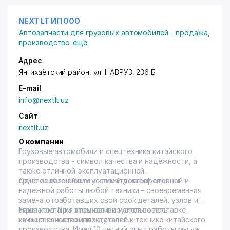
NEXT LT ИП ООО
Автозапчасти для грузовых автомобилей - продажа,
производство
ещё
Адрес
Янгихаётский район
, ул. НАВРУЗ, 236 Б
E-mail
info@nextlt.uz
Сайт
nextlt.uz
О компании
Грузовые автомобили и спецтехника китайского
производства - символ качества и надёжности, а
также отличной эксплуатационной
приспособленности к климату нашей страны.
Одно из важнейших условий долговременной и
надежной работы любой техники – своевременная
замена отработавших свой срок деталей, узлов и
агрегатов. При этом важно использовать
Наша компания специализируется на поставке
качественные комплектующие.
именно качественных деталей к технике китайского
производства. Имея 10 летний опыт работы мы уже