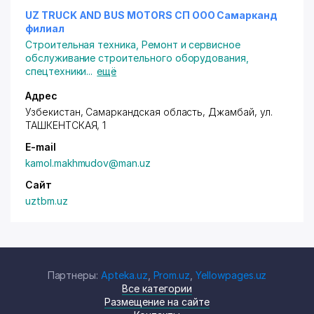
UZ TRUCK AND BUS MOTORS СП ООО Самарканд
филиал
Строительная техника
,
Ремонт и сервисное
обслуживание строительного оборудования,
спецтехники
...
ещё
Адрес
Узбекистан, Самаркандская область, Джамбай,
ул.
ТАШКЕНТСКАЯ
, 1
E-mail
kamol.makhmudov@man.uz
Сайт
uztbm.uz
Партнеры:
Apteka.uz
,
Prom.uz
,
Yellowpages.uz
Все категории
Размещение на сайте