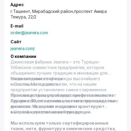
Адрес
г.Ташкент,
Мирабадский район
,проспект Амира
Темура, 22/2
E-mail
order@jeanera.com
Сайт
jeanera.com/
О компании
Джинсовая фабрика Jeanera – это Турецко-
Узбекское совместное предприятие, которое
объединило лучшие традиции и инновации для
создания джинсовой одежды высочайшего
Наши сильные стороны
качества. Мы гордимся тем, что на нашем
• Опытные специалисты:
предприятии установлено самое современное
японское и турецкое оборудование, что позволяет
Производством управляют профессионалы из
нам производить джинсы, соответствующие самым
Турции с 30-ти летним опытом в производстве
высоким стандартам индустрии.
джинсов. Их знания и навыки гарантируют
высокое качество нашей продукции.
• Сертифицированные материалы:
Мы используем только сертифицированные
ткани, нити, фурнитуру и химические средства,