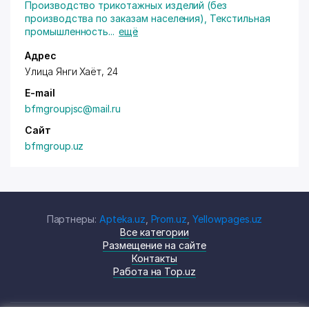
Производство трикотажных изделий (без
производства по заказам населения)
,
Текстильная
промышленность
...
ещё
Адрес
Улица Ян
ги Хаёт
, 24
E-mail
bfmgroupjsc@mail.ru
Сайт
bfmgroup.uz
Партнеры:
Apteka.uz
,
Prom.uz
,
Yellowpages.uz
Все категории
Размещение на сайте
Контакты
Работа на Top.uz