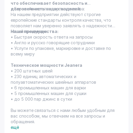
что обеспечивает безопасность и
долговечность наших изделий.
• Европейские стандарты качества:
На нашем предприятии действуют строгие
европейские стандарты контроля качества, что
позволяет нам уверенно заявлять о надежности
нашей продукции.
Наши преимущества:
• Быстрая скорость ответа на запросы
• Англо и русско говорящие сотрудники
• Услуги по упаковке, маркировке и доставке по
всему миру
Техническое мощности Jeanera
• 200 штатных швей
• 230 единиц автоматических и
полуавтоматических швейных аппаратов
• 6 промышленных машин для варки
• 5 промышленных машин для сушки
• до 5 000 пар джинс в сутки
Вы можете связаться с нами любым удобным для
вас способом, мы отвечаем на все запросы и
обращения.
ещё