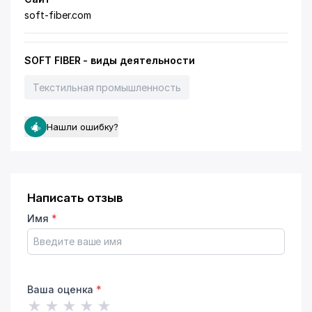
soft-fiber.com
SOFT FIBER - виды деятельности
Текстильная промышленность
Нашли ошибку?
Написать отзыв
Имя
*
Ваша оценка
*
★
★
★
★
★