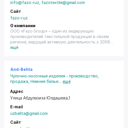
info@fazo-r.uz, fazotextile@gmail.com
Сайт
fazo-r.uz
О компании
OOO «Fazo Group» – один из лидирующих
производителей текстильной продукции в своем
регионе, ведущий активную деятельность с 2006
года. Компания за долгие годы работы
ещё
продемонстрировала стремительный рост и
развитие, а также зарекомендовала себя как
надежного и ответственного партнера. Успешная
деятельность производителя обусловлена
And-Belita
высокими стандартами качества, использованием
Чулочно-носочные изделия - производство,
новейших технологий в производстве,
продажа
,
Нижнее белье
...
ещё
сотрудничеством с проверенными партнерами, а
также безусловным контролем качества
Адрес
выпускаемой продукции.
Улица Абдулазиза Юлдашева,1
E-mail
Миссия компании OOO «Fazo Group» – увеличить
долю экспорта, которая приходится на
uzbelita@gmail.com
отечественную текстильную индустрию, еще
Сайт
прочнее закрепить статус нашей республики как