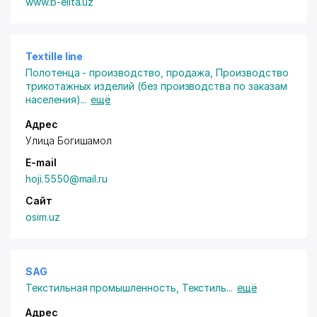
передового поставщика текстильной продукции на
www.b-elita.uz
международном рынке, обеспечить большее
количество людей по всему миру качественным
трикотажем по доступным ценам.
Textille line
Полотенца - производство, продажа
,
Производство
трикотажных изделий (без производства по заказам
населения)
...
ещё
Адрес
Улица Богишамол
E-mail
hoji.5550@mail.ru
Сайт
osim.uz
SAG
Текстильная промышленность
,
Текстиль
...
ещё
Адрес