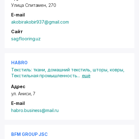
Улица Спитамен, 270
E-mail
akobirakobir937@gmail.com
Сайт
sagflooring.uz
HABRO
Текстиль: ткани, домашний текстиль, шторы, ковры
,
Текстильная промышленность
...
ещё
Адрес
ул. Аниси
, 7
E-mail
habro.business@mail.ru
BFM GROUP JSC