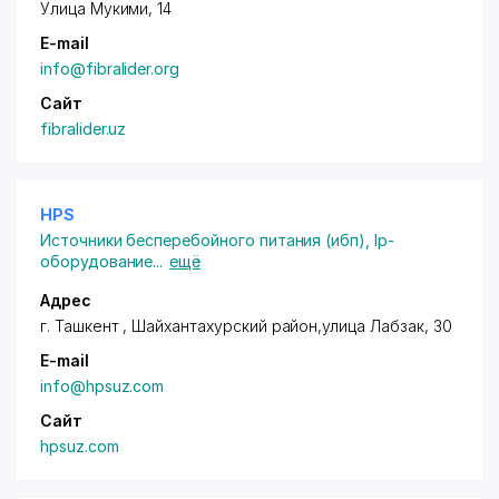
Улица Мукими, 14
E-mail
info@fibralider.org
Сайт
fibralider.uz
HPS
Источники бесперебойного питания (ибп)
,
Ip-
оборудование
...
ещё
Адрес
г. Ташкент ,
Шайхантахурский район
,улица Лабзак, 30
E-mail
info@hpsuz.com
Сайт
hpsuz.com