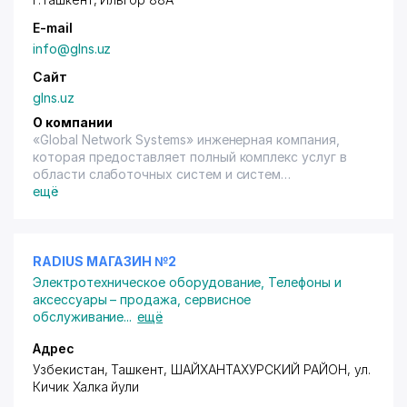
E-mail
info@glns.uz
Сайт
glns.uz
О компании
«Global Network Systems» инженерная компания,
которая предоставляет полный комплекс услуг в
области слаботочных систем и систем
безопасности на территории Узбекистана. Миссия
ещё
нашей компании – это профессиональное и
современное проектирование, монтаж и
интегрирование надежных кабельных систем,
систем видеонаблюдения, и прочих систем
RADIUS МАГАЗИН №2
безопасности. Мы стремимся увеличить важность
Электротехническое оборудование
,
Телефоны и
проектных работ, наша цель – внести
аксессуары – продажа, сервисное
профессионализм в отрасль, обучая сотрудников
обслуживание
...
ещё
правильным подходам к проектированию, монтажу
и пуско-наладке систем.
Адрес
Узбекистан, Ташкент,
ШАЙХАНТАХУРСКИЙ РАЙОН
,
ул.
Кичик Халка йули