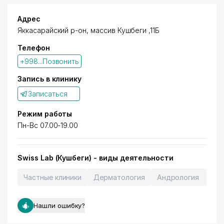
Адрес
Яккасарайский р-он, массив Кушбеги ,11Б
Телефон
+998...Позвонить
Запись в клинику
Записаться
Режим работы
Пн-Вс 07.00-19.00
Swiss Lab (Кушбеги) - виды деятельности
Частные клиники
Дерматология
Андрология
Гин
Нашли ошибку?