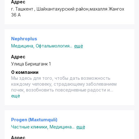
Адрес
г. Ташкент
,
Шайхантахурский район
,махалля Жангох
36 А
Nephroplus
Медицина
,
Офтальмология
...
ещё
Адрес
Улица Биришганк 1
О компании
Мы здесь для того, чтобы дать возможность
каждому человеку, страдающему заболеванием
почек, возобновить повседневные радости и
нормальное функционирование жизни. NephroPlus
ещё
предоставляет услуги диализа высочайшего
качества, быстрые и удобные процедуры, а также
веселую, непринужденную и дружелюбную
атмосферу.
Progen (Maxtumquli)
Наше экономически эффективное лечение,
Частные клиники
,
Медицина
...
ещё
первоклассные услуги, передовые технологии,
высокоспециализированная команда и подход,
Адрес