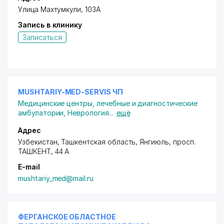
ориентированный на пациента, отличают нас от
Улица Махтумкули, 103А
остальных.
Запись в клинику
Распространенная по всей Индии и
Записаться
распространившаяся на Восточную и Западную
Азию, NephroPlus является крупнейшей сетью
диализа в Азии, насчитывающей более 317 клиник.
MUSHTARIY-MED-SERVIS ЧП
Медицинские центры, лечебные и диагностические
амбулатории
,
Неврология
...
ещё
Адрес
Узбекистан, Ташкентская область, Янгиюль,
просп.
ТАШКЕНТ
, 44 А
E-mail
mushtariy_med@mail.ru
ФЕРГАНСКОЕ ОБЛАСТНОЕ