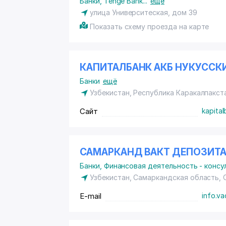
Банки
,
Tenge Bank
...
ещё
улица Университеская, дом 39
Показать схему проезда на карте
КАПИТАЛБАНК АКБ НУКУССК
Банки
ещё
Узбекистан, Республика Каракалпакст
Сайт
kapital
САМАРКАНД ВАКТ ДЕПОЗИТ
Банки
,
Финансовая деятельность - консу
Узбекистан, Самаркандская область,
E-mail
info.v