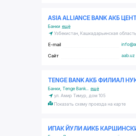
ASIA ALLIANCE BANK АКБ Ц
Банки
ещё
Узбекистан, Кашкадарьинская област
E-mail
info@a
Сайт
aab.uz
TENGE BANK АКБ ФИЛИАЛ НУ
Банки
,
Tenge Bank
...
ещё
ул. Амир Тимур, дом 105
Показать схему проезда на карте
ИПАК ЙУЛИ АИКБ КАРШИНСК