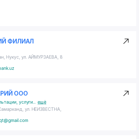
ИЙ ФИЛИАЛ
ан, Нукус,
ул. АЙМУРЗАЕВА
, 8
bank.uz
АРИЙ ООО
льтации, услуги
...
ещё
 Самарканд,
ул. НЕИЗВЕСТНА
,
aqt@gmail.com