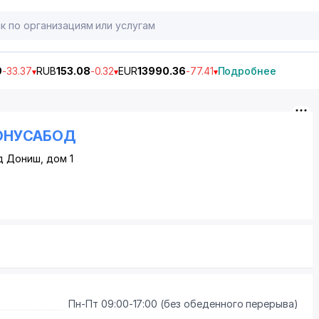
9
-33.37
RUB
153.08
-0.32
EUR
13990.36
-77.41
Подробнее
 ЮНУСАБОД
ад Дониш, дом 1
Пн-Пт 09:00-17:00 (без обеденного перерыва)