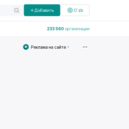
Добавить
O`zb
233 560
организации
Реклама на сайте