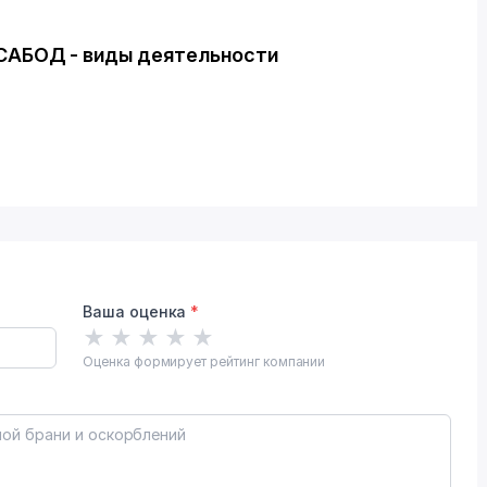
АБОД - виды деятельности
Ваша оценка
*
★
★
★
★
★
Оценка формирует рейтинг компании