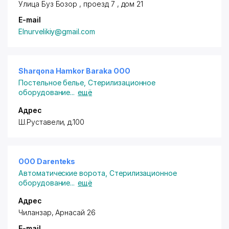
Улица Буз Бозор , проезд 7 , дом 21
E-mail
Elnurvelikiy@gmail.com
Sharqona Hamkor Baraka OOO
Постельное белье
,
Стерилизационное
оборудование
...
ещё
Адрес
Ш.Руставели, д.100
OOO Darenteks
Автоматические ворота
,
Стерилизационное
оборудование
...
ещё
Адрес
Чиланзар, Арнасай 26
E-mail