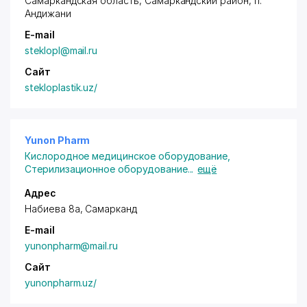
Самаркандская область, Самаркандский район, п.
Андижани
E-mail
steklopl@mail.ru
Сайт
stekloplastik.uz/
Yunon Pharm
Кислородное медицинское оборудование
,
Стерилизационное оборудование
...
ещё
Адрес
Набиева 8а, Самарканд
E-mail
yunonpharm@mail.ru
Сайт
yunonpharm.uz/