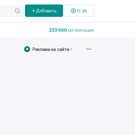
Добавить
O`zb
233 560
организации
Реклама на сайте