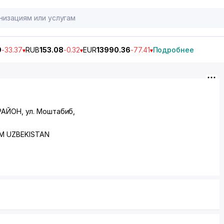
9
-33.37
RUB
153.08
-0.32
EUR
13990.36
-77.41
Подробнее
РАЙОН
,
ул. Моштабиб
,
M UZBEKISTAN