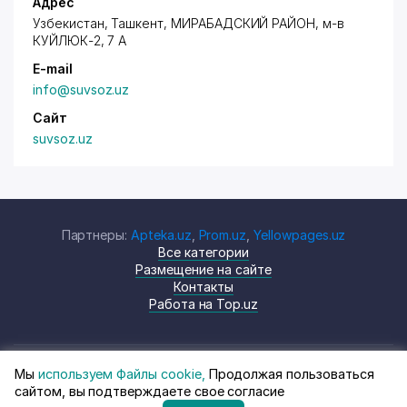
Адрес
Узбекистан, Ташкент,
МИРАБАДСКИЙ РАЙОН
, м-в
КУЙЛЮК-2, 7 А
E-mail
info@suvsoz.uz
Сайт
suvsoz.uz
Партнеры:
Apteka.uz
,
Prom.uz
,
Yellowpages.uz
Все категории
Размещение на сайте
Контакты
Работа на Top.uz
Мы
используем Файлы cookie,
Продолжая пользоваться
© Top.uz, 2024 Каталог компаний
Политика
сайтом, вы подтверждаете свое согласие
Узбекистана
конфиденциальности