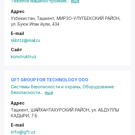
Тяжелое машиностроение
...
ещё
Адрес
Узбекистан, Ташкент,
МИРЗО-УЛУГБЕКСКИЙ РАЙОН
,
ул. Буюк Ипак йули
, 434
E-mail
skbttz@mail.ru
Сайт
konstruktr.uz
GFT GROUP FOR TECHNOLOGY ООО
Системы безопасности и охраны
,
Оборудование
безопасности
...
ещё
Адрес
Ташкент,
ШАЙХАНТАХУРСКИЙ РАЙОН
, ул. АБДУЛЛЫ
КАДЫРИ, 7 Б
E-mail
info@gft.uz