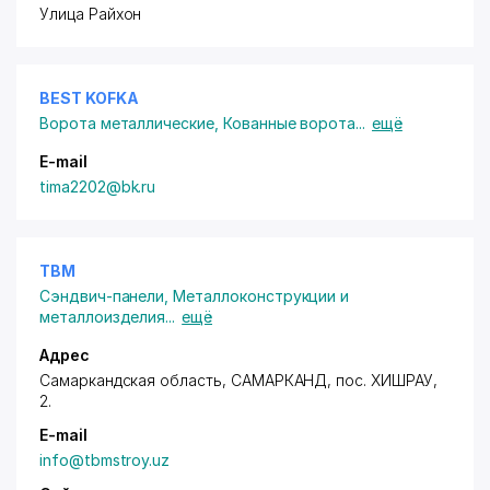
Улица Райхон
BEST KOFKA
Ворота металлические
,
Кованные ворота
...
ещё
E-mail
tima2202@bk.ru
TBM
Сэндвич-панели
,
Металлоконструкции и
металлоизделия
...
ещё
Адрес
Самаркандская область, САМАРКАНД, пос. ХИШРАУ,
2.
E-mail
info@tbmstroy.uz