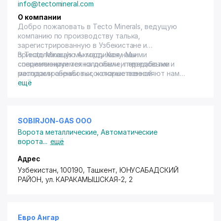
info@tectomineral.com
О компании
Добро пожаловать в Tecto Minerals, ведущую
компанию по производству талька,
зарегистрированную в Узбекистане и
принадлежащую Ахмаду Хану. Мы
В Tecto Minerals мы гордимся нашими
специализируемся на добыче, переработке и
современными технологиями и передовыми
распространении высококачественной
методами обработки, которые позволяют нам
минеральной продукции из талька для различного
производить минеральные продукты из талька
ещё
промышленного применения
высочайшего качества. Мы получаем тальк из
лучших шахт мира и обрабатываем его
экологически чистыми методами, чтобы
гарантировать, что наша продукция безопасна в
SOBIRJON-GAS ООО
использовании и экологически ответственна.
Ворота металлические
,
Автоматические
ворота
...
ещё
Адрес
Узбекистан, 100190, Ташкент,
ЮНУСАБАДСКИЙ
РАЙОН
,
ул. КАРАКАМЫШСКАЯ-2
, 2
Евро Ангар