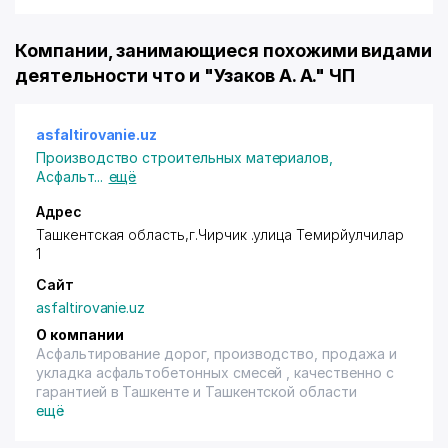
Компании, занимающиеся похожими видами
деятельности что и "Узаков А. А." ЧП
asfaltirovanie.uz
Производство строительных материалов
,
Асфальт
...
ещё
Адрес
Ташкентская область,г.Чирчик .улица Темирйулчилар
1
Сайт
asfaltirovanie.uz
О компании
Асфальтирование дорог, производство, продажа и
укладка асфальтобетонных смесей , качественно с
гарантией в Ташкенте и Ташкентской области
ещё