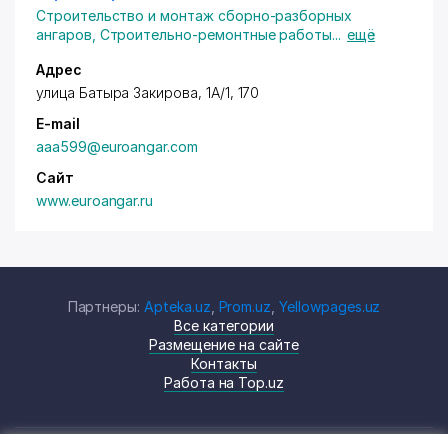
Строительство и монтаж сборно-разборных
ангаров
,
Строительно-ремонтные работы
...
ещё
Адрес
улица Батыра Закирова, 1А/1, 170
E-mail
ааа599@euroangar.com
Сайт
www.euroangar.ru
Партнеры:
Apteka.uz
,
Prom.uz
,
Yellowpages.uz
Все категории
Размещение на сайте
Контакты
Работа на Top.uz