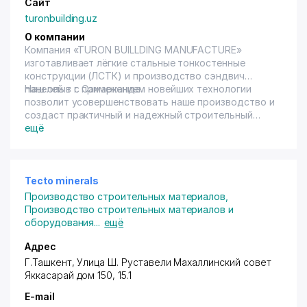
Сайт
turonbuilding.uz
О компании
Компания «TURON BUILLDING MANUFACTURE»
изготавливает лёгкие стальные тонкостенные
конструкции (ЛСТК) и производство сэндвич
панелей в г. Самарканде.
Наш опыт с применением новейших технологии
позволит усовершенствовать наше производство и
создаст практичный и надежный строительный
материал. Строгий контроль на каждом этапе
ещё
работ позволяет нам предложить продукцию
высочайшего качества и быстро возводимые.
Tecto minerals
Производство строительных материалов
,
Производство строительных материалов и
оборудования
...
ещё
Адрес
Г.Ташкент, Улица Ш. Руставели Махаллинский совет
Яккасарай дом 150, 15.1
E-mail