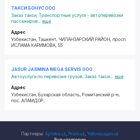
ТАКСИ БОНУС ООО
Заказ такси
,
Транспортные услуги - автоперевозки
пассажиров
...
ещё
Адрес
Узбекистан, Ташкент,
ЧИЛАНЗАРСКИЙ РАЙОН
,
просп.
ИСЛАМА КАРИМОВА
, 55
JASUR JASMINA MEGA SERVIS ООО
Автоуслуги по перевозке грузов
,
Заказ такси
...
ещё
Адрес
Узбекистан, Бухарская область, Ромитанский р-н,
пос. АЛАМДОР
,
Партнеры:
Apteka.uz
,
Prom.uz
,
Yellowpages.uz
Все категории