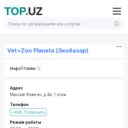
Vet+Zoo Planeta (Экобазар)
Отзывы
Инфо
0
Адрес
​Массив Ялангач, д 4в​, 1 этаж
Телефон
+998...Позвонить
Режим работы