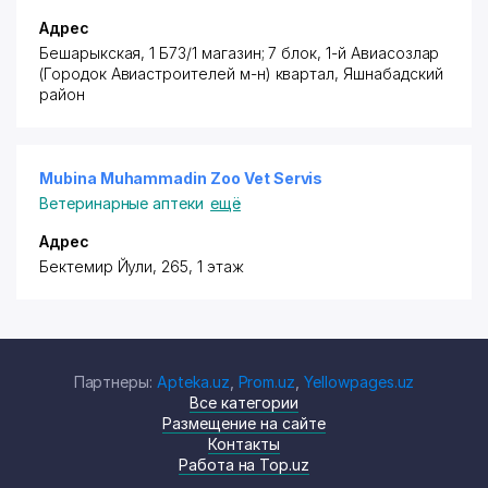
Адрес
​Бешарыкская, 1 Б7​3/1 магазин; 7 блок, 1-й Авиасозлар
(Городок Авиастроителей м-н) квартал,
Яшнабадский
район
Mubina Muhammadin Zoo Vet Servis
Ветеринарные аптеки
ещё
Адрес
​Бектемир Йули, 265​, 1 этаж
Партнеры:
Apteka.uz
,
Prom.uz
,
Yellowpages.uz
Все категории
Размещение на сайте
Контакты
Работа на Top.uz