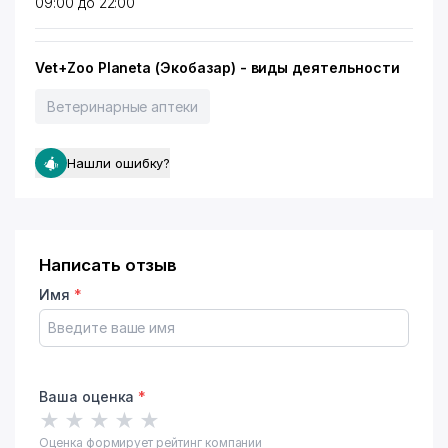
09:00 до 22:00
Vet+Zoo Planeta (Экобазар) - виды деятельности
Ветеринарные аптеки
Нашли ошибку?
Написать отзыв
Имя
*
Ваша оценка
*
★
★
★
★
★
Оценка формирует рейтинг компании