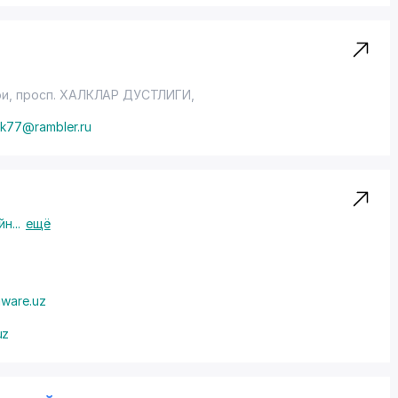
ои,
просп. ХАЛКЛАР ДУСТЛИГИ
,
ek77@rambler.ru
йн
...
ещё
ware.uz
uz