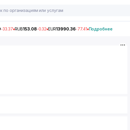
9
-33.37
RUB
153.08
-0.32
EUR
13990.36
-77.41
Подробнее