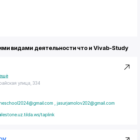
ми видами деятельности что и Vivab-Study
ещё
райская улица, 334
oneschool2024@gmail.com , jasurjamolov202@gmail.com
ilestone.uz.tilda.ws/taplink