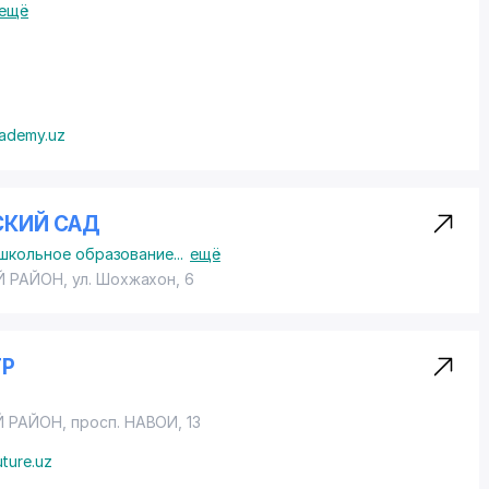
ещё
cademy.uz
СКИЙ САД
школьное образование
...
ещё
Й РАЙОН
,
ул. Шохжахон
, 6
ТР
 РАЙОН
,
просп. НАВОИ
, 13
ture.uz