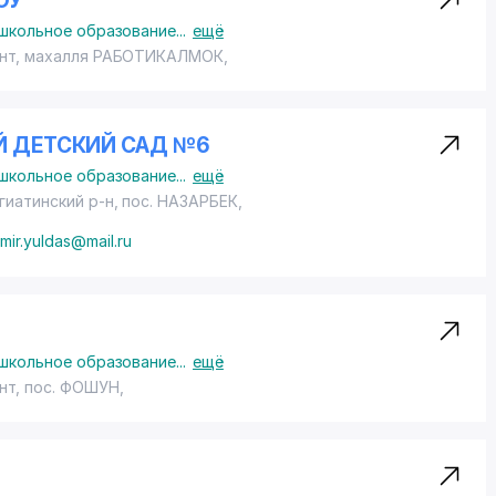
ОУ
школьное образование
...
ещё
нт
,
махалля РАБОТИКАЛМОК
,
Й ДЕТСКИЙ САД №6
школьное образование
...
ещё
гиатинский р-н,
пос. НАЗАРБЕК
,
mir.yuldas@mail.ru
школьное образование
...
ещё
нт,
пос. ФОШУН
,