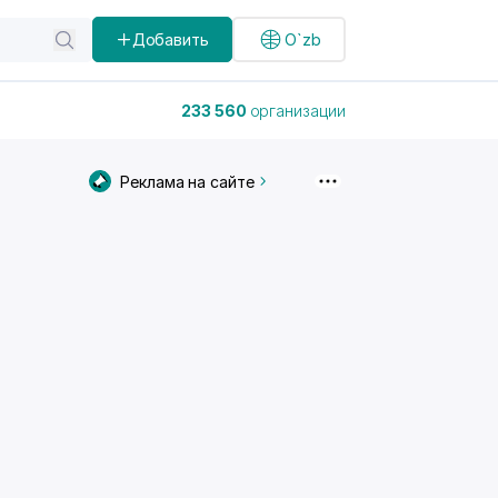
Добавить
O`zb
233 560
организации
Реклама на сайте