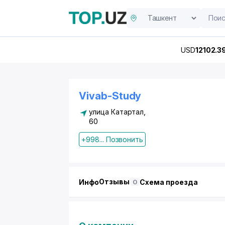
USD
12102.3
Vivab-Study
улица Катартал,
60
+998... Позвонить
Отзывы
Инфо
Схема проезда
0