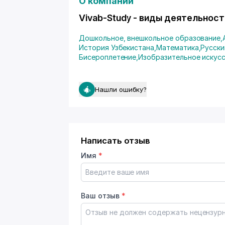
О компании
Vivab-Study - виды деятельност
Дошкольное, внешкольное образование
,
История Узбекистана
,
Математика
,
Русски
Бисероплетение
,
Изобразительное искус
Нашли ошибку?
Написать отзыв
Имя
*
Ваш отзыв
*