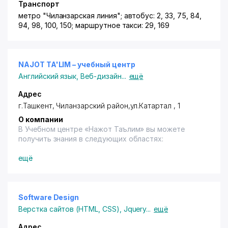
Транспорт
метро "Чиланзарская линия"; автобус: 2, 33, 75, 84,
94, 98, 100, 150; маршрутное такси: 29, 169
NAJOT TA'LIM – учебный центр
Английский язык
,
Веб-дизайн
...
ещё
Адрес
г.Ташкент,
Чиланзарский район
,ул.Катартал , 1
О компании
В Учебном центре «Нажот Таълим» вы можете
получить знания в следующих областях:
Арабский язык
ещё
Английский
Русский язык
Корейский язык
Родной язык и история
Software Design
Веб-программирование
Верстка сайтов (HTML, CSS)
,
Jquery
...
ещё
Графический дизайн
Робототехника
Адрес