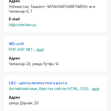
Адрес
Узбекистан, Ташкент,
ЧИЛАНЗАРСКИЙ РАЙОН
,
м-в
Чиланзар-5
, 7
E-mail
hi@codeclass.uz
MD-soft
PHP
,
ASP .NET
...
ещё
Адрес
Чиланзар-23, улица Лутфи, 14
L&C - центр личностного роста
Английский язык
,
Верстка сайтов (HTML, CSS)
...
ещё
Адрес
улица Дархан, 20