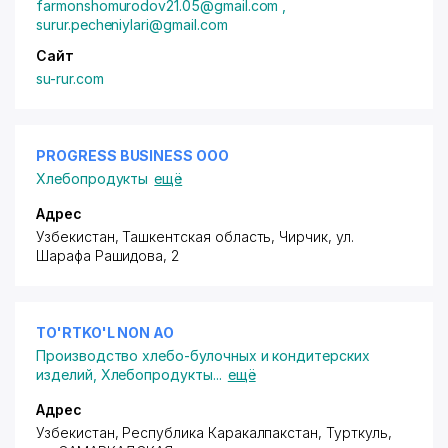
farmonshomurodov21.05@gmail.com ,
surur.pecheniylari@gmail.com
Сайт
su-rur.com
PROGRESS BUSINESS ООО
Хлебопродукты
ещё
Адрес
Узбекистан, Ташкентская область, Чирчик,
ул.
Шарафа Рашидова
, 2
TO'RTKO'L NON АО
Производство хлебо-булочных и кондитерских
изделий
,
Хлебопродукты
...
ещё
Адрес
Узбекистан, Республика Каракалпакстан, Турткуль,