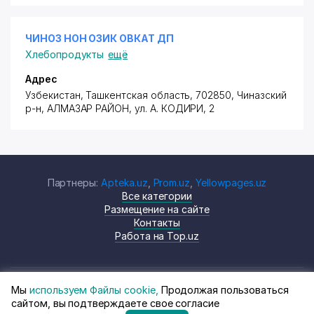
ЧИНОЗ НОН ОЗИК ОВКАТ ДП
Хлебопродукты
ещё
Адрес
Узбекистан, Ташкентская область, 702850, Чиназский
р-н,
АЛМАЗАР РАЙОН
,
ул. А. КОДИРИ
, 2
Партнеры:
Apteka.uz
,
Prom.uz
,
Yellowpages.uz
Все категории
Размещение на сайте
Контакты
Работа на Top.uz
Мы
используем Файлы cookie,
Продолжая пользоваться
© Top.uz, 2024 Каталог компаний
Политика
сайтом, вы подтверждаете свое согласие
Узбекистана
конфиденциальности