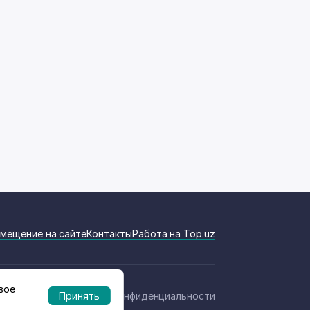
мещение на сайте
Контакты
Работа на Top.uz
вое
Политика конфиденциальности
Принять