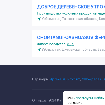
ДОБРОЕ ДЕРЕВЕНСКОЕ УТРО
Производство молочных продуктов
ещё
Узбекистан, Ташкентская область, Ке
CHORTANGI-QASHQASUV ФЕР
Животноводство
ещё
Узбекистан, Джизакская область, Заа
Партнеры:
Apteka.uz
,
Prom.uz
,
Yellowpages.u
Мы
используем Файлы 
© Top.uz, 2024 Каталог компаний Узбекиста
согласие