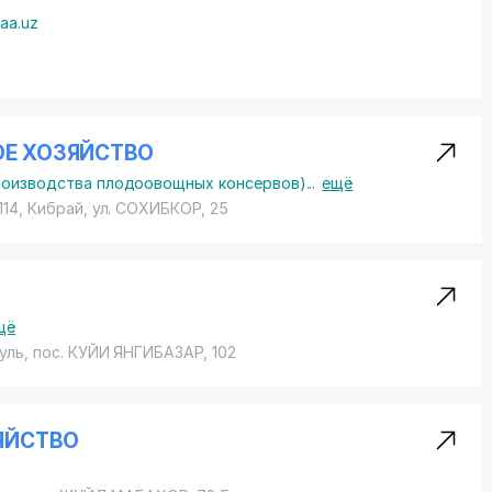
aa.uz
ОЕ ХОЗЯЙСТВО
роизводства плодоовощных консервов)
...
ещё
114, Кибрай,
ул. СОХИБКОР
, 25
щё
уль,
пос. КУЙИ ЯНГИБАЗАР
, 102
ЯЙСТВО