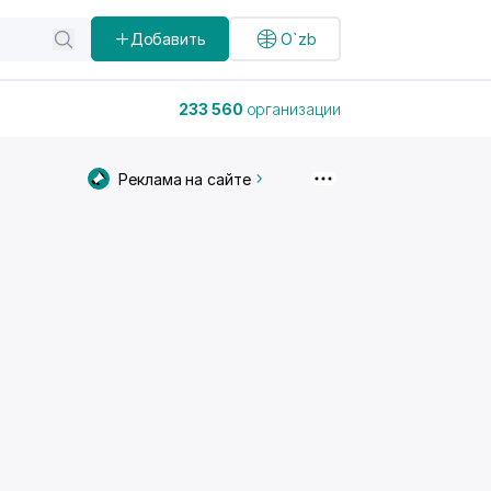
Добавить
O`zb
233 560
организации
Реклама на сайте