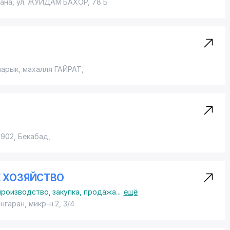
гана,
ул. ЖУЙДАМ БАХОР
, 78 Б
ыарык,
махалля ГАЙРАТ
,
2902, Бекабад,
Е ХОЗЯЙСТВО
производство, закупка, продажа
...
ещё
ангаран,
микр-н 2
, 3/4