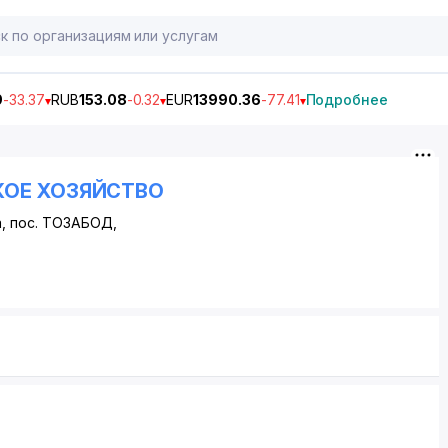
9
-33.37
RUB
153.08
-0.32
EUR
13990.36
-77.41
Подробнее
КОЕ ХОЗЯЙСТВО
а,
пос. ТОЗАБОД
,