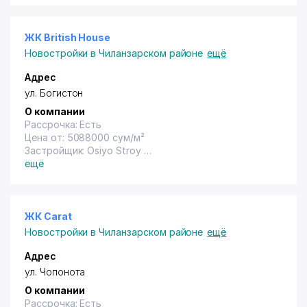
ЖК British House
Новостройки в Чиланзарском районе
ещё
Адрес
ул. Богистон
О компании
Рассрочка: Есть
Цена от: 5088000 сум/м²
Застройщик: Osiyo Stroy
Год сдачи: Не указана
ещё
ЖК Carat
Новостройки в Чиланзарском районе
ещё
Адрес
ул. Чопонота
О компании
Рассрочка: Есть