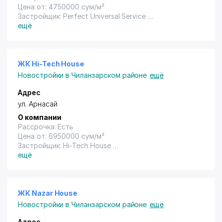
Цена от: 4750000 сум/м²
Застройщик: Perfect Universal Service
Год сдачи: Не указана
ещё
ЖК Hi-Tech House
Новостройки в Чиланзарском районе
ещё
Адрес
ул. Арнасай
О компании
Рассрочка: Есть
Цена от: 6950000 сум/м²
Застройщик: Hi-Tech House
Год сдачи: 2021
ещё
ЖК Nazar House
Новостройки в Чиланзарском районе
ещё
Адрес