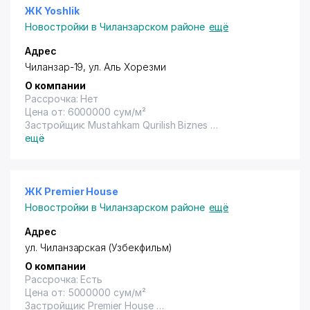
ЖК Yoshlik
Новостройки в Чиланзарском районе
ещё
Адрес
Чиланзар-19, ул. Аль Хорезми
О компании
Рассрочка: Нет
Цена от: 6000000 сум/м²
Застройщик: Mustahkam Qurilish Biznes
Год сдачи: Не указана
ещё
ЖК Premier House
Новостройки в Чиланзарском районе
ещё
Адрес
ул. Чиланзарская (Узбекфильм)
О компании
Рассрочка: Есть
Цена от: 5000000 сум/м²
Застройщик: Premier House