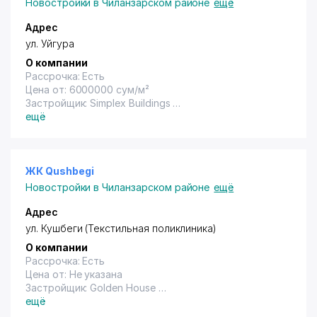
Новостройки в Чиланзарском районе
ещё
Адрес
ул. Уйгура
О компании
Рассрочка: Есть
Цена от: 6000000 сум/м²
Застройщик: Simplex Buildings
Год сдачи: Не указана
ещё
ЖК Qushbegi
Новостройки в Чиланзарском районе
ещё
Адрес
ул. Кушбеги (Текстильная поликлиника)
О компании
Рассрочка: Есть
Цена от: Не указана
Застройщик: Golden House
Год сдачи: 2020
ещё