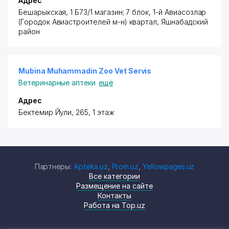
Адрес
​Бешарыкская, 1 Б7​3/1 магазин; 7 блок, 1-й Авиасозлар
(Городок Авиастроителей м-н) квартал,
Яшнабадский
район
Mubina Muhammadin Zoo Vet Servis
Ветеринарные аптеки
ещё
Адрес
​Бектемир Йули, 265​, 1 этаж
Партнеры:
Apteka.uz
,
Prom.uz
,
Yellowpages.uz
Все категории
Размещение на сайте
Контакты
Работа на Top.uz