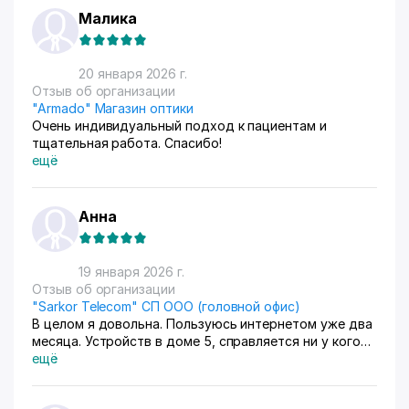
ассалом алейкум, меняю провайдера
Малика
20 января 2026 г.
Отзыв об организации
"Armado" Магазин оптики
Очень индивидуальный подход к пациентам и
тщательная работа. Спасибо!
ещё
Анна
19 января 2026 г.
Отзыв об организации
"Sarkor Telecom" СП ООО (головной офис)
В целом я довольна. Пользуюсь интернетом уже два
месяца. Устройств в доме 5, справляется ни у кого
ничего не виснет. Правда пришлось поменять роутер.
ещё
Но ради такого качества не жалко