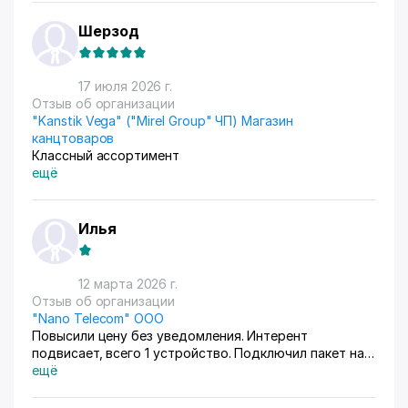
Шерзод
17 июля 2026 г.
Отзыв об организации
"Kanstik Vega" ("Mirel Group" ЧП) Магазин
канцтоваров
Классный ассортимент
ещё
Илья
12 марта 2026 г.
Отзыв об организации
"Nano Telecom" OOO
Повысили цену без уведомления. Интерент
подвисает, всего 1 устройство. Подключил пакет на
50 тыс сум дороже чтобы увеличить скорость, стал
ещё
работать хуже предыдущего. Поддержка находит
только отговорки, но не решение проблемы. в общем