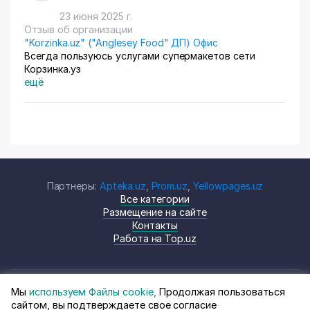
23 июня 2025 г.
Отзыв об организации
"Korzinka.uz" ("Anglesey Food" ДП) Офис
Всегда пользуюсь услугами супермакетов сети
Корзинка.уз
ещё
Партнеры:
Apteka.uz
,
Prom.uz
,
Yellowpages.uz
Все категории
Размещение на сайте
Контакты
Работа на Top.uz
Мы
используем Файлы cookie,
Продолжая пользоваться
© Top.uz, 2024 Каталог компаний
Политика
сайтом, вы подтверждаете свое согласие