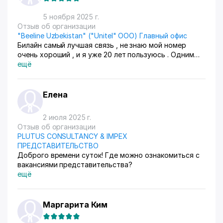
5 ноября 2025 г.
Отзыв об организации
"Beeline Uzbekistan" ("Unitel" ООО) Главный офис
Билайн самый лучшая связь , не знаю мой номер
очень хороший , и я уже 20 лет пользуюсь . Одним
номером ... Я доволен с воим номером ....
ещё
Елена
2 июля 2025 г.
Отзыв об организации
PLUTUS CONSULTANCY & IMPEX
ПРЕДСТАВИТЕЛЬСТВО
Доброго времени суток! Где можно ознакомиться с
вакансиями представительства?
ещё
Маргарита Ким