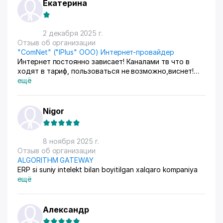
Екатерина
2 декабря 2025 г.
Отзыв об организации
"ComNet" ("IPlus" OOO) Интернет-провайдер
Интернет постоянно зависает! Каналами тв что в
ходят в тариф, пользоваться не возможно,виснет!
Думаем отключиться!
ещё
Nigor
8 ноября 2025 г.
Отзыв об организации
ALGORITHM GATEWAY
ERP si suniy intelekt bilan boyitilgan xalqaro kompaniya
ещё
Александр