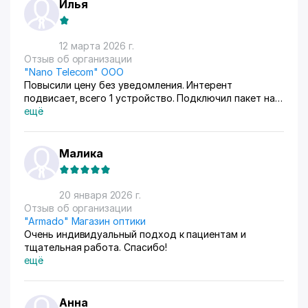
Илья
12 марта 2026 г.
Отзыв об организации
"Nano Telecom" OOO
Повысили цену без уведомления. Интерент
подвисает, всего 1 устройство. Подключил пакет на
50 тыс сум дороже чтобы увеличить скорость, стал
ещё
работать хуже предыдущего. Поддержка находит
только отговорки, но не решение проблемы. в общем
ассалом алейкум, меняю провайдера
Малика
20 января 2026 г.
Отзыв об организации
"Armado" Магазин оптики
Очень индивидуальный подход к пациентам и
тщательная работа. Спасибо!
ещё
Анна