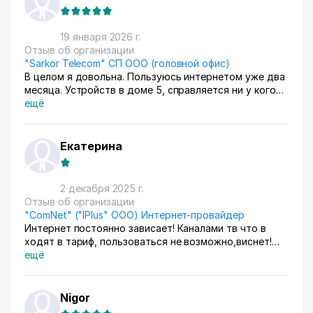
19 января 2026 г.
Отзыв об организации
"Sarkor Telecom" СП ООО (головной офис)
В целом я довольна. Пользуюсь интернетом уже два
месяца. Устройств в доме 5, справляется ни у кого
ничего не виснет. Правда пришлось поменять роутер.
ещё
Но ради такого качества не жалко
Екатерина
2 декабря 2025 г.
Отзыв об организации
"ComNet" ("IPlus" OOO) Интернет-провайдер
Интернет постоянно зависает! Каналами тв что в
ходят в тариф, пользоваться не возможно,виснет!
Думаем отключиться!
ещё
Nigor