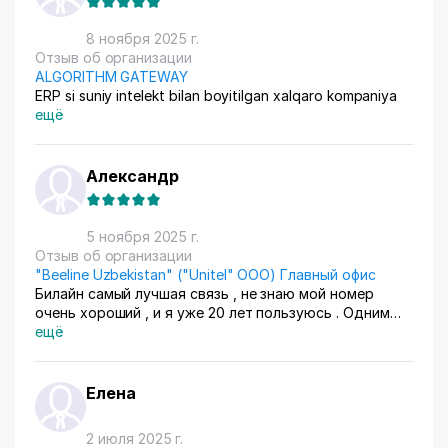
8 ноября 2025 г.
Отзыв об организации
ALGORITHM GATEWAY
ERP si suniy intelekt bilan boyitilgan xalqaro kompaniya
ещё
Александр
5 ноября 2025 г.
Отзыв об организации
"Beeline Uzbekistan" ("Unitel" ООО) Главный офис
Билайн самый лучшая связь , не знаю мой номер
очень хороший , и я уже 20 лет пользуюсь . Одним
номером ... Я доволен с воим номером ....
ещё
Елена
2 июля 2025 г.