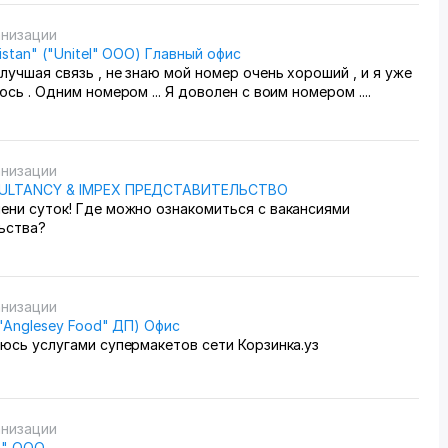
анизации
istan" ("Unitel" ООО) Главный офис
лучшая связь , не знаю мой номер очень хороший , и я уже
сь . Одним номером ... Я доволен с воим номером ....
анизации
ULTANCY & IMPEX ПРЕДСТАВИТЕЛЬСТВО
ени суток! Где можно ознакомиться с вакансиями
ьства?
анизации
 ("Anglesey Food" ДП) Офис
юсь услугами супермакетов сети Корзинка.уз
анизации
m" OOO