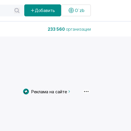
Добавить
O`zb
233 560
организации
Реклама на сайте