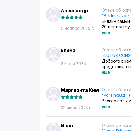
Александр
Отзыв об орг
"Beeline Uzbek
Билайн самый 
20 лет пользую
5 ноября 2025 г.
ещё
Елена
Отзыв об орг
PLUTUS CONS
Доброго врем
2 июля 2025 г.
представител
ещё
Маргарита Ким
Отзыв об орг
"Korzinka.uz"
Всегда пользу
ещё
23 июня 2025 г.
Иван
Отзыв об орг
"Nano Teleco