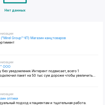
Нет данных
анизации
" ("Mirel Group" ЧП) Магазин канцтоваров
ортимент
анизации
m" OOO
 без уведомления. Интерент подвисает, всего 1
Подключил пакет на 50 тыс сум дороже чтобы увеличить
ал работать хуже предыдущего. Поддержка находит
рки, но не решение проблемы. в общем ассалом алейкум,
йдера
анизации
зин оптики
дуальный подход к пациентам и тщательная работа.