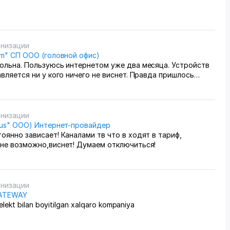
анизации
om" СП ООО (головной офис)
ольна. Пользуюсь интернетом уже два месяца. Устройств
авляется ни у кого ничего не виснет. Правда пришлось
ер. Но ради такого качества не жалко
анизации
lus" OOO) Интернет-провайдер
оянно зависает! Каналами тв что в ходят в тариф,
 не возможно,виснет! Думаем отключиться!
анизации
ATEWAY
telekt bilan boyitilgan xalqaro kompaniya