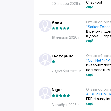
Спасибо!
20 января 2026 г.
ещё
Анна
Отзыв об орг
"Sarkor Telec
В целом я дов
в доме 5, спр
19 января 2026 г.
поменять роут
ещё
Екатерина
Отзыв об орг
"ComNet" ("IP
Интернет пост
пользоваться
2 декабря 2025 г.
ещё
Nigor
Отзыв об орг
ALGORITHM G
ERP si suniy in
ещё
8 ноября 2025 г.