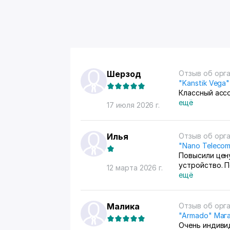
Шерзод
Отзыв об орг
"Kanstik Vega
Классный асс
ещё
17 июля 2026 г.
Илья
Отзыв об орг
"Nano Teleco
Повысили цену
устройство. 
12 марта 2026 г.
скорость, ст
ещё
только отгово
меняю прова
Малика
Отзыв об орг
"Armado" Мага
Очень индиви