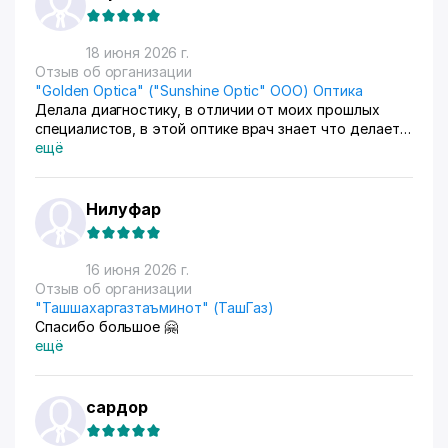
18 июня 2026 г.
Отзыв об организации
"Golden Optica" ("Sunshine Optic" ООО) Оптика
Делала диагностику, в отличии от моих прошлых
специалистов, в этой оптике врач знает что делает и
мне понравился подход к работе, также приобрела у
ещё
них очки мне все понравилось, буду теперь только
туда ходить
Нилуфар
16 июня 2026 г.
Отзыв об организации
"Ташшахаргазтаъминот" (ТашГаз)
Спасибо большое 🤗
ещё
сардор