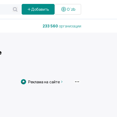
Добавить
O`zb
233 560
организации
е
Реклама на сайте