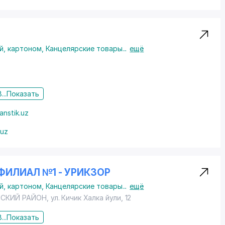
й, картоном
,
Канцелярские товары
...
ещё
...
Показать
anstik.uz
.uz
ФИЛИАЛ №1 - УРИКЗОР
й, картоном
,
Канцелярские товары
...
ещё
НСКИЙ РАЙОН
,
ул. Кичик Халка йули
, 12
...
Показать