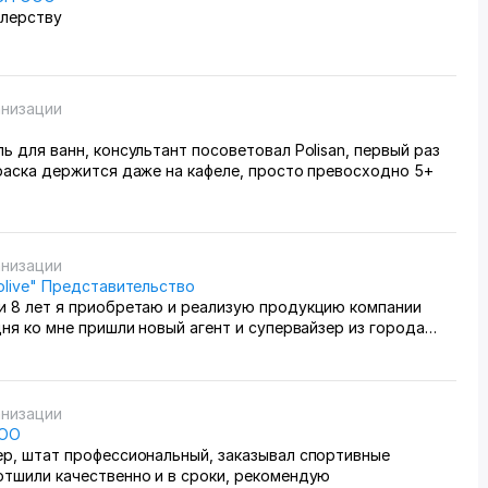
илерству
анизации
ь для ванн, консультант посоветовал Polisan, первый раз
раска держится даже на кафеле, просто превосходно 5+
анизации
olive" Представительство
и 8 лет я приобретаю и реализую продукцию компании
дня ко мне пришли новый агент и супервайзер из города
 уточнить, нужна ли мне продукция. К сожалению,
первайзера оказалось недопустимым — он вел себя крайне
рректно. Подобная манера общения является позорной и
ля компании Colgate. Вызывает серьезное недоумение,
анизации
 сотрудник с таким отношением к клиентам был принят на
ООО
более назначен на должность супервайзера. Он
ер, штат профессиональный, заказывал спортивные
е умеет корректно общаться с клиентами и не обладает
отшили качественно и в сроки, рекомендую