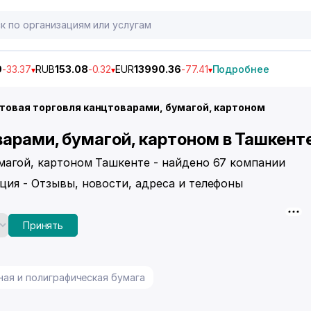
9
-33.37
RUB
153.08
-0.32
EUR
13990.36
-77.41
Подробнее
товая торговля канцтоварами, бумагой, картоном
варами, бумагой, картоном в Ташкент
умагой, картоном Ташкенте - найдено 67 компании
ция - Отзывы, новости, адреса и телефоны
Принять
ная и полиграфическая бумага