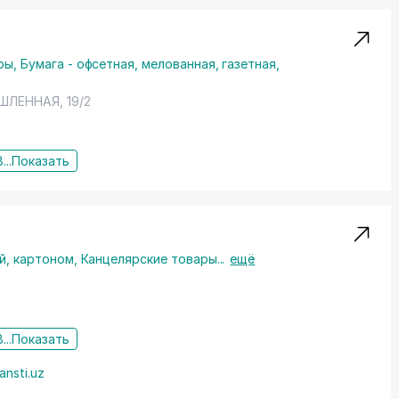
ры
,
Бумага - офсетная, мелованная, газетная,
ШЛЕННАЯ, 19/2
...
Показать
й, картоном
,
Канцелярские товары
...
ещё
...
Показать
ansti.uz