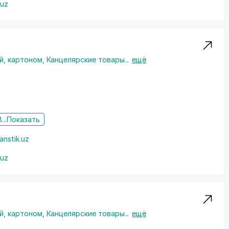
.uz
й, картоном
,
Канцелярские товары
...
ещё
...
Показать
anstik.uz
.uz
й, картоном
,
Канцелярские товары
...
ещё