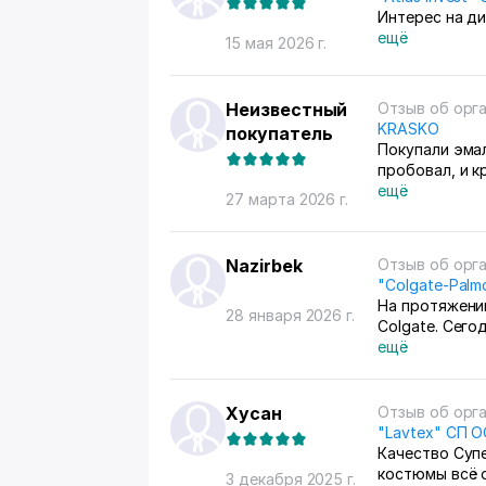
Интерес на д
ещё
15 мая 2026 г.
Неизвестный
Отзыв об орг
KRASKO
покупатель
Покупали эмал
пробовал, и к
ещё
27 марта 2026 г.
Nazirbek
Отзыв об орг
"Colgate-Palm
На протяжени
28 января 2026 г.
Colgate. Сего
Бухара, чтобы
ещё
поведение су
грубо и неко
недостойной д
Хусан
Отзыв об орг
каким образом
"Lavtex" СП 
работу и тем 
Качество Суп
совершенно н
костюмы всё 
3 декабря 2025 г.