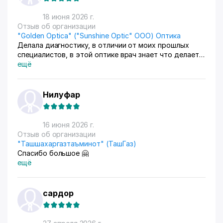
18 июня 2026 г.
Отзыв об организации
"Golden Optica" ("Sunshine Optic" ООО) Оптика
Делала диагностику, в отличии от моих прошлых
специалистов, в этой оптике врач знает что делает и
мне понравился подход к работе, также приобрела у
ещё
них очки мне все понравилось, буду теперь только
туда ходить
Нилуфар
16 июня 2026 г.
Отзыв об организации
"Ташшахаргазтаъминот" (ТашГаз)
Спасибо большое 🤗
ещё
сардор