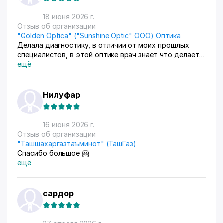
18 июня 2026 г.
Отзыв об организации
"Golden Optica" ("Sunshine Optic" ООО) Оптика
Делала диагностику, в отличии от моих прошлых
специалистов, в этой оптике врач знает что делает и
мне понравился подход к работе, также приобрела у
ещё
них очки мне все понравилось, буду теперь только
туда ходить
Нилуфар
16 июня 2026 г.
Отзыв об организации
"Ташшахаргазтаъминот" (ТашГаз)
Спасибо большое 🤗
ещё
сардор