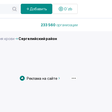
Добавить
O`zb
233 560
организации
ия крови
Сергелийский район
Реклама на сайте