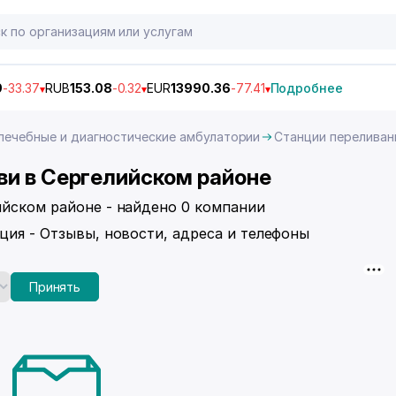
9
-33.37
RUB
153.08
-0.32
EUR
13990.36
-77.41
Подробнее
лечебные и диагностические амбулатории
Станции переливан
ви в Сергелийском районе
ийском районе - найдено 0 компании
ция - Отзывы, новости, адреса и телефоны
Принять