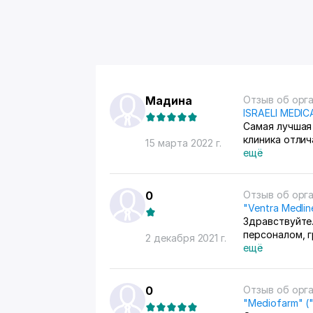
Мадина
Отзыв об орг
ISRAELI MEDIC
Самая лучшая 
клиника отли
15 марта 2022 г.
профессионалы
ещё
0
Отзыв об орг
"Ventra Medli
Здравствуйте
персоналом, г
2 декабря 2021 г.
сказано,что п
ещё
на меня с тем,
делала у них 
так как далее
0
Отзыв об орг
меня в постоя
"Mediofarm" (