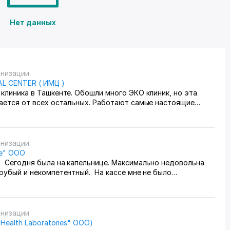
Нет данных
анизации
AL CENTER ( ИМЦ )
клиника в Ташкенте. Обошли много ЭКО клиник, но эта
чается от всех остальных. Работают самые настоящие
. Спасибо за нашего малыша! :)
анизации
ne" ООО
. Сегодня была на капельнице. Максимально недовольна
рубый и некомпетентный. На кассе мне не было
роцедурная работает до 15:00, но сама медсестра наехала
 что я пришла поздно( пришла я в 14:55 где то). До этого я
ещё три капельницы и приходила в промежутке 12:00 - 13:00,
 у меня начинается учёба. Но медсестра ложно обвинила
анизации
нных поздних приходах. Возможно меня могли с кем то
"Health Laboratories" ООО)