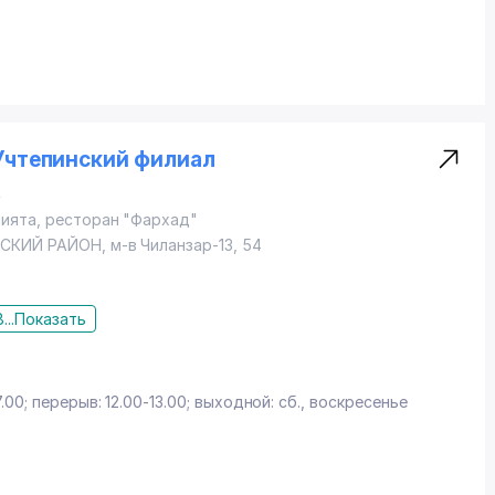
Учтепинский филиал
ё
мията, ресторан "Фархад"
СКИЙ РАЙОН
,
м-в Чиланзар-13
, 54
...
Показать
7.00; перерыв: 12.00-13.00; выходной: сб., воскресенье