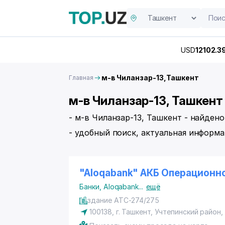
USD
12102.3
м-в Чиланзар-13,Ташкент
Главная
м-в Чиланзар-13, Ташкент
- м-в Чиланзар-13, Ташкент - найден
- удобный поиск, актуальная информа
"Aloqabank" АКБ Операционн
Банки
,
Aloqabank
...
ещё
здание АТС-274/275
100138,
г. Ташкент
,
Учтепинский район