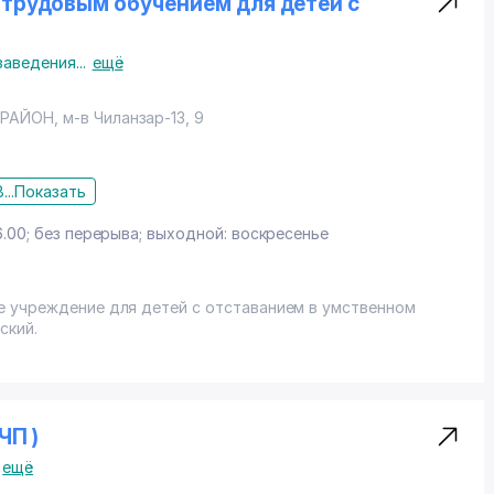
 трудовым обучением для детей с
заведения
...
ещё
 РАЙОН
,
м-в Чиланзар-13
, 9
...
Показать
6.00; без перерыва; выходной: воскресенье
е учреждение для детей с отставанием в умственном
ский.
ЧП )
ещё