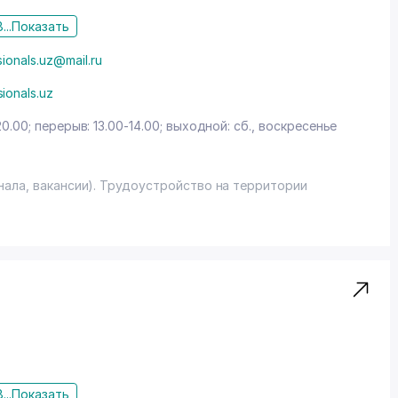
...
Показать
ionals.uz@mail.ru
ionals.uz
20.00; перерыв: 13.00-14.00; выходной: сб., воскресенье
нала, вакансии). Трудоустройство на территории
...
Показать