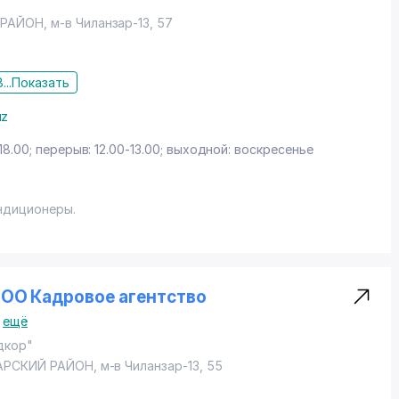
 РАЙОН
,
м-в Чиланзар-13
, 57
...
Показать
uz
18.00; перерыв: 12.00-13.00; выходной: воскресенье
ндиционеры.
 ООО Кадровое агентство
ещё
дкор"
АРСКИЙ РАЙОН
,
м-в Чиланзар-13
, 55