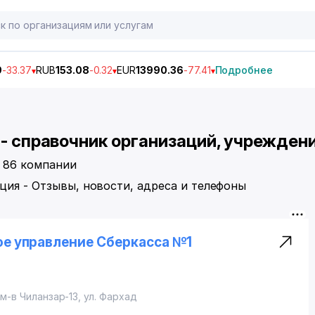
9
-33.37
RUB
153.08
-0.32
EUR
13990.36
-77.41
Подробнее
 - справочник организаций, учреждени
о 86 компании
ция - Отзывы, новости, адреса и телефоны
ое управление Сберкасса №1
,
м-в Чиланзар-13
, ул. Фархад