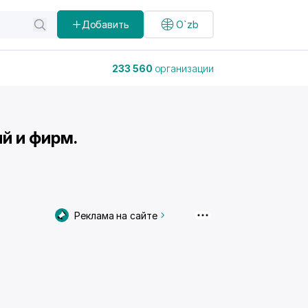
Добавить
O`zb
233 560
организации
й и фирм.
Реклама на сайте