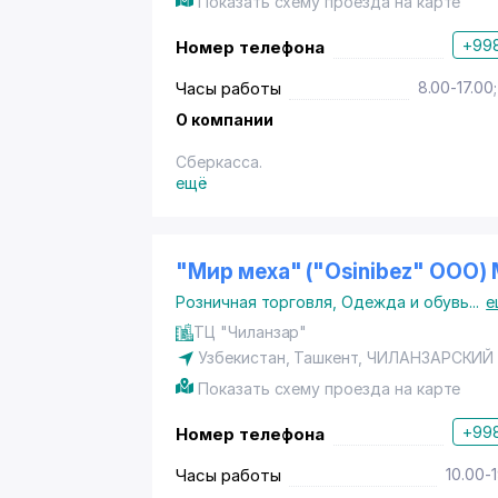
Показать схему проезда на карте
+998
Номер телефона
Часы работы
8.00-17.00
О компании
Сберкасса.
ещё
"Мир меха" ("Osinibez" ООО)
Розничная торговля
,
Одежда и обувь
...
е
ТЦ "Чиланзар"
Узбекистан,
Ташкент
,
ЧИЛАНЗАРСКИЙ
Показать схему проезда на карте
+998
Номер телефона
Часы работы
10.00-