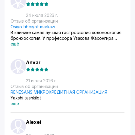
24 июля 2026 г.
Отзыв об организации
Osiyo tibbiyot markazi
В клинике самая лучшая гастроскопия колоноскопия
бронхоскопия. У профессора Узакова Жахонгира
Низамовича.
ещё
Anvar
21 июля 2026 г.
Отзыв об организации
RENESANS МИКРОКРЕДИТНАЯ ОРГАНИЗАЦИЯ
Yaxshi tashkilot
ещё
Alexei