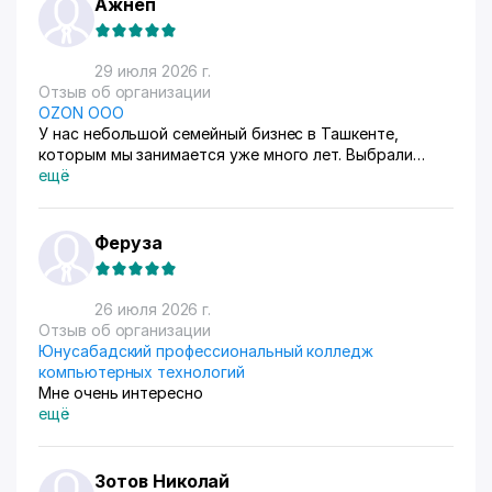
Ажнеп
29 июля 2026 г.
Отзыв об организации
OZON ООО
У нас небольшой семейный бизнес в Ташкенте,
которым мы занимается уже много лет. Выбрали
схему ФБС, для нашего Узбекистана это пока
ещё
единственный вариант. Дома все сами упаковываем и
маркируем, а потом отвозим готовые заказы в пункт
приема. Покупатели из рахных стран берут, из
Феруза
России особенно много, узбекский хлопок там
любят) За продажами следим через приложение, оно
очень помогает все контролировать, да и удобное
26 июля 2026 г.
само по себе
Отзыв об организации
Юнусабадский профессиональный колледж
компьютерных технологий
Мне очень интересно
ещё
Зотов Николай