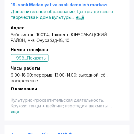
19-sonli Madaniyat va axoli damolish markazi
Дополнительное образование
,
Центры детского
творчества и дома культуры
...
ещё
Адрес
Узбекистан, 100114,
Ташкент
,
ЮНУСАБАДСКИЙ
РАЙОН
,
м-в Юнусабад-18
, 10
Номер телефона
+998...
Показать
Часы работы
9.00-18.00; перерыв: 13.00-14.00; выходной: сб.,
воскресенье
О компании
Культурно-просветительская деятельность.
Кружки: танцы + шейпинг; изостудия; шахматы;
шашки; обучение игре на фортепиано;
ещё
радиотехнический.
Курсы: английского языка; корейского языка.
Обучение платное и бесплатное.