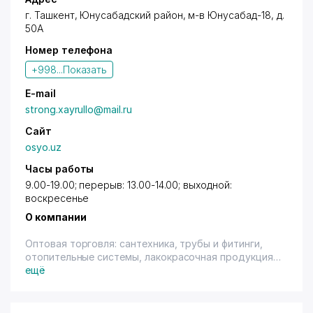
г. Ташкент
,
Юнусабадский район
,
м-в Юнусабад-18
, д.
50А
Номер телефона
+998...
Показать
E-mail
strong.xayrullo@mail.ru
Сайт
osyo.uz
Часы работы
9.00-19.00; перерыв: 13.00-14.00; выходной:
воскресенье
О компании
Оптовая торговля: сантехника, трубы и фитинги,
отопительные системы, лакокрасочная продукция,
сухие строительные смеси, гипсокартон, декор.
ещё