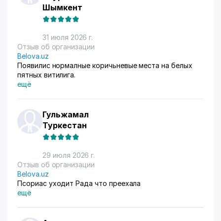
Шымкент
31 июля 2026 г.
Отзыв об организации
Belova.uz
Появилис нормалные коричьневые места на белых
пятных витилига.
ещё
Гульжамал
Туркестан
29 июля 2026 г.
Отзыв об организации
Belova.uz
Псориас уходит Рада что преехала
ещё