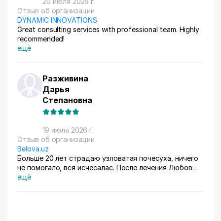
20 июля 2026 г.
Отзыв об организации
DYNAMIC INNOVATIONS
Great consulting services with professional team. Highly
recommended!
ещё
Разживина
Дарья
Степановна
19 июля 2026 г.
Отзыв об организации
Belova.uz
Больше 20 лет страдаю узловатая почесуха, ничего
не помогало, вся исчесалас. После лечения Любов
Владимировны 90% болячек ушло, сейчас
ещё
долечиваюсь.