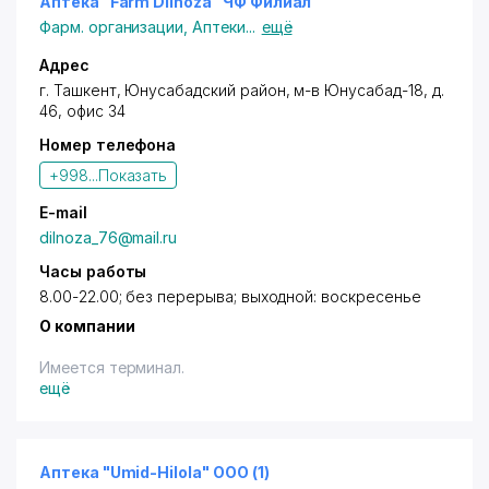
Организация концертов и других мероприятий.
Аптека "Farm Dilnoza" ЧФ Филиал
Фарм. организации
,
Аптеки
...
ещё
Адрес
г. Ташкент,
Юнусабадский район
,
м-в Юнусабад-18
, д.
46, офис 34
Номер телефона
+998...
Показать
E-mail
dilnoza_76@mail.ru
Часы работы
8.00-22.00; без перерыва; выходной: воскресенье
О компании
Имеется терминал.
ещё
Аптека "Umid-Hilola" ООО (1)