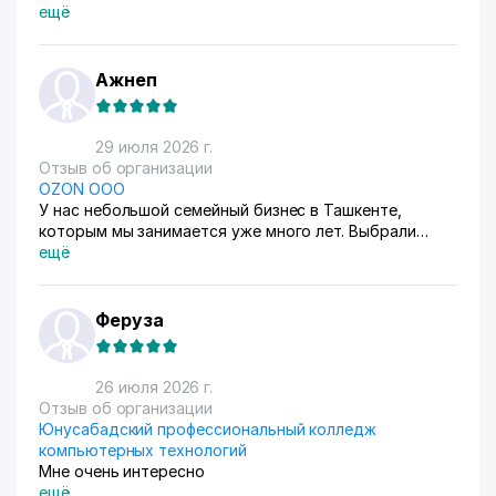
ещё
Ажнеп
29 июля 2026 г.
Отзыв об организации
OZON ООО
У нас небольшой семейный бизнес в Ташкенте,
которым мы занимается уже много лет. Выбрали
схему ФБС, для нашего Узбекистана это пока
ещё
единственный вариант. Дома все сами упаковываем и
маркируем, а потом отвозим готовые заказы в пункт
приема. Покупатели из рахных стран берут, из
Феруза
России особенно много, узбекский хлопок там
любят) За продажами следим через приложение, оно
очень помогает все контролировать, да и удобное
26 июля 2026 г.
само по себе
Отзыв об организации
Юнусабадский профессиональный колледж
компьютерных технологий
Мне очень интересно
ещё