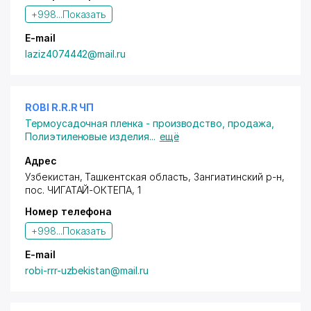
+998...
Показать
E-mail
laziz4074442@mail.ru
ROBI R.R.R ЧП
Термоусадочная пленка - производство, продажа
,
Полиэтиленовые изделия
...
ещё
Адрес
Узбекистан, Ташкентская область, Зангиатинский р-н,
пос. ЧИГАТАЙ-ОКТЕПА
, 1
Номер телефона
+998...
Показать
E-mail
robi-rrr-uzbekistan@mail.ru