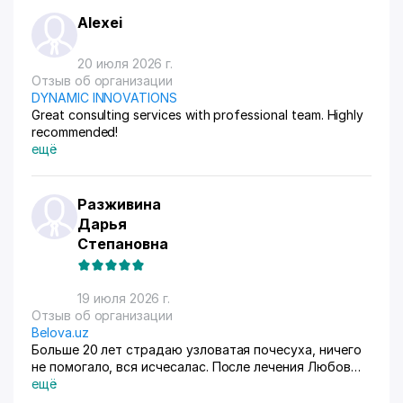
Alexei
20 июля 2026 г.
Отзыв об организации
DYNAMIC INNOVATIONS
Great consulting services with professional team. Highly
recommended!
ещё
Разживина
Дарья
Степановна
19 июля 2026 г.
Отзыв об организации
Belova.uz
Больше 20 лет страдаю узловатая почесуха, ничего
не помогало, вся исчесалас. После лечения Любов
Владимировны 90% болячек ушло, сейчас
ещё
долечиваюсь.