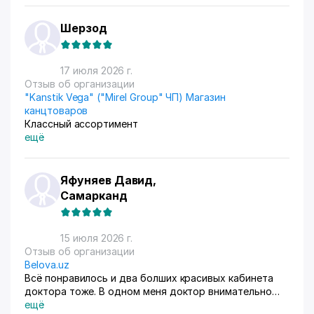
Шерзод
17 июля 2026 г.
Отзыв об организации
"Kanstik Vega" ("Mirel Group" ЧП) Магазин
канцтоваров
Классный ассортимент
ещё
Яфуняев Давид,
Самарканд
15 июля 2026 г.
Отзыв об организации
Belova.uz
Всё понравилось и два болших красивых кабинета
доктора тоже. В одном меня доктор внимательно
осмотрела. Там на стенах висят в рамках документы,
ещё