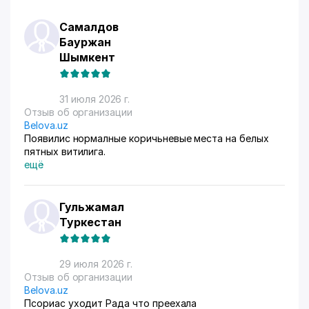
Самалдов
Бауржан
Шымкент
31 июля 2026 г.
Отзыв об организации
Belova.uz
Появилис нормалные коричьневые места на белых
пятных витилига.
ещё
Гульжамал
Туркестан
29 июля 2026 г.
Отзыв об организации
Belova.uz
Псориас уходит Рада что преехала