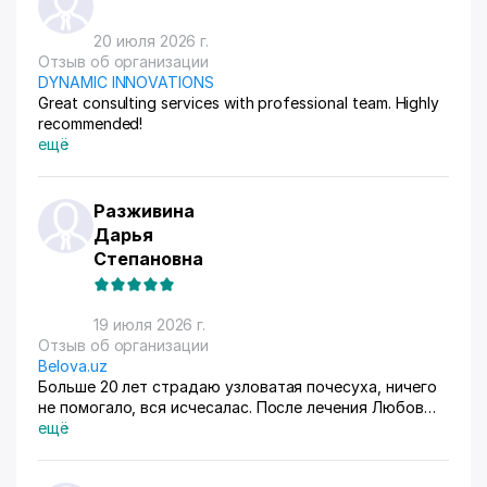
20 июля 2026 г.
Отзыв об организации
DYNAMIC INNOVATIONS
Great consulting services with professional team. Highly
recommended!
ещё
Разживина
Дарья
Степановна
19 июля 2026 г.
Отзыв об организации
Belova.uz
Больше 20 лет страдаю узловатая почесуха, ничего
не помогало, вся исчесалас. После лечения Любов
Владимировны 90% болячек ушло, сейчас
ещё
долечиваюсь.