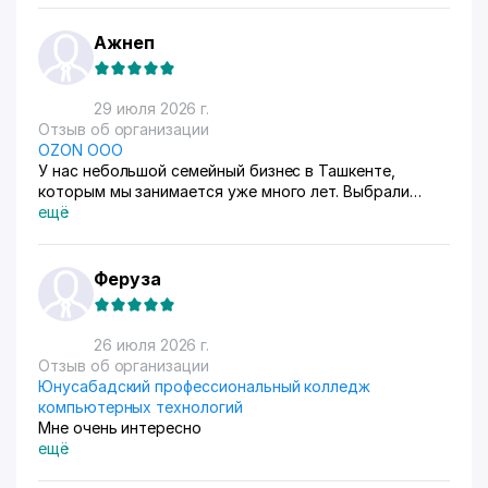
Ажнеп
29 июля 2026 г.
Отзыв об организации
OZON ООО
У нас небольшой семейный бизнес в Ташкенте,
которым мы занимается уже много лет. Выбрали
схему ФБС, для нашего Узбекистана это пока
ещё
единственный вариант. Дома все сами упаковываем и
маркируем, а потом отвозим готовые заказы в пункт
приема. Покупатели из рахных стран берут, из
Феруза
России особенно много, узбекский хлопок там
любят) За продажами следим через приложение, оно
очень помогает все контролировать, да и удобное
26 июля 2026 г.
само по себе
Отзыв об организации
Юнусабадский профессиональный колледж
компьютерных технологий
Мне очень интересно
ещё