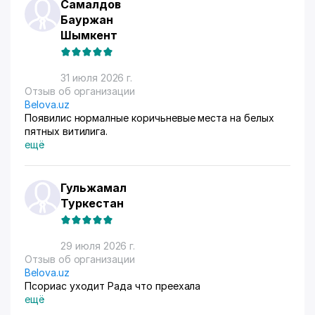
Самалдов
Бауржан
Шымкент
31 июля 2026 г.
Отзыв об организации
Belova.uz
Появилис нормалные коричьневые места на белых
пятных витилига.
ещё
Гульжамал
Туркестан
29 июля 2026 г.
Отзыв об организации
Belova.uz
Псориас уходит Рада что преехала
ещё