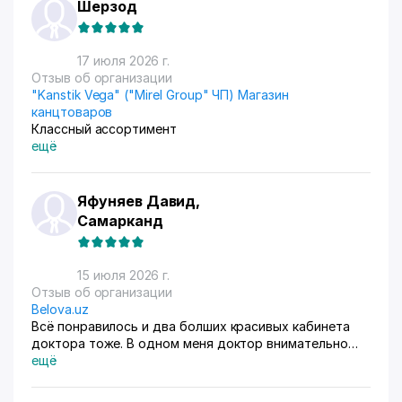
Шерзод
17 июля 2026 г.
Отзыв об организации
"Kanstik Vega" ("Mirel Group" ЧП) Магазин
канцтоваров
Классный ассортимент
ещё
Яфуняев Давид,
Самарканд
15 июля 2026 г.
Отзыв об организации
Belova.uz
Всё понравилось и два болших красивых кабинета
доктора тоже. В одном меня доктор внимательно
осмотрела. Там на стенах висят в рамках документы,
ещё
где она выступала с докладами. Во втором
проводиться лечение разные методы