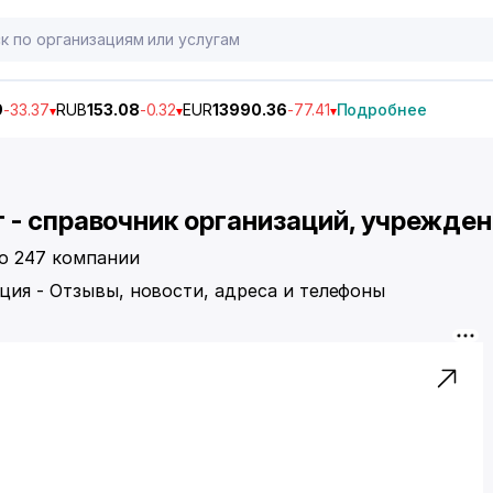
9
-33.37
RUB
153.08
-0.32
EUR
13990.36
-77.41
Подробнее
- справочник организаций, учрежден
о 247 компании
ция - Отзывы, новости, адреса и телефоны