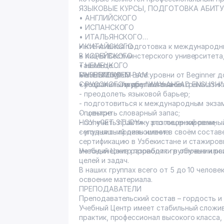
ЯЗЫКОВЫЕ КУРСЫ, ПОДГОТОВКА АБИТ
• АНГЛИЙСКОГО
• ИСПАНСКОГО
• ИТАЛЬЯНСКОГО
Интенсивная подготовка к международн
• КИТАЙСКОГО
В лицей Вестминстерского университета,
• КОРЕЙСКОГО
Ташкенте.
• НЕМЕЦКОГО
General English - все уровни от Beginner 
МЫ ПОМОЖЕМ ВАМ:
• УЗБЕКСКОГО
Специальный курс "WAY AHEAD ENGLISH" д
- устранить пробелы в знании грамматик
• РУССКОГО и других языков.
- преодолеть языковой барьер;
- подготовиться к международным экза
- повысить словарный запас;
О центре
- получить практику разговорной речи;
НОУ «GET STUDY» - это лицензированный 
- улучшить произношение.
сегодняшний день имеет в своём соста
сертификацию в Узбекистане и стажиров
методические разработки в обучении ра
Учебный Центр проводит групповые или
целей и задач.
В наших группах всего от 5 до 10 челов
освоение материала.
ПРЕПОДАВАТЕЛИ
Преподавательский состав – гордость и 
Учебный Центр имеет стабильный сложив
практик, профессионал высокого класса