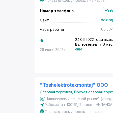
Показать схему проезда на карте
+998
Номер телефона
Сайт
doktorp
Часы работы
08.30-
24.06.2022 года выз
Валерьевича. У 6 ме
отсутствие аппетита
ещё
26 июня 2022 г.
приехал, послушал, и
зубки режут. Спросил
слюней много накопи
такое бывает когда р
Температура никак н
скорую. Второй врач
лекарства. Ребенок у
"Toshelektrotexmontaj" ООО
таким вот мы доверя
Оптовая торговля
,
Прочая оптовая торг
так халатно можно о
малышей которые про
"Чиланзарский вещевой рынок" (ипподр
Узбекистан, 100161,
Ташкент
,
ЧИЛАНЗА
Показать схему проезда на карте