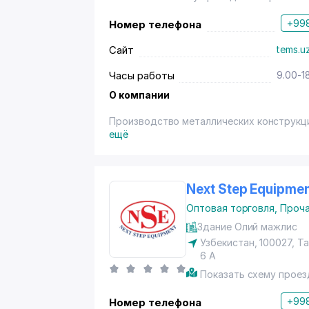
+998
Номер телефона
Сайт
tems.u
Часы работы
9.00-1
О компании
Производство металлических конструкци
ещё
Next Step Equipme
Оптовая торговля
,
Проча
Здание Олий мажлис
Узбекистан, 100027,
Та
6 А
Показать схему проез
+998
Номер телефона