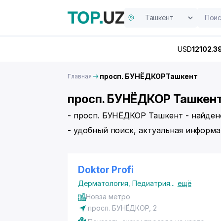
USD
12102.3
просп. БУНЁДКОРТашкент
Главная
просп. БУНЁДКОР Ташкент 
- просп. БУНЁДКОР Ташкент - найден
- удобный поиск, актуальная информа
Doktor Profi
Дерматология
,
Педиатрия
...
ещё
Новза метро
просп. БУНЁДКОР
, 2