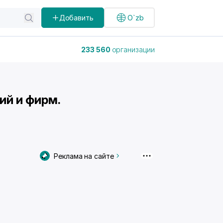
Добавить
O`zb
233 560
организации
ий и фирм.
Реклама на сайте