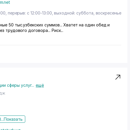
m.net
:00, перерыв: с 12:00-13:00, выходной: суббота, воскресенье
ные 50 тыс.узбекских суммов... Хватет на один обед и
ез трудового договора... Риск...
ции сферы услуг
...
ещё
едж
...
Показать