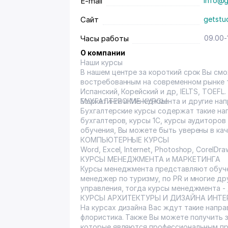
E-mail
info@g
Сайт
getstu
Часы работы
09.00-
О компании
Наши курсы
В нашем центре за короткий срок Вы см
востребованным на современном рынке т
Испанский, Корейский и др, IELTS, TOEFL
БУХГАЛТЕРСКИЕ КУРСЫ
Маркетинга и Менеджмента и
Бухгалтерские курсы содержат такие на
бухгалтеров, курсы 1С, курсы аудиторо
обучения, Вы можете быть уверены в кач
КОМПЬЮТЕРНЫЕ КУРСЫ
Word, Excel, Internet, Photoshop, CorelDr
КУРСЫ МЕНЕДЖМЕНТА и МАРКЕТИНГА
Курсы менеджмента представляют обуче
менеджер по туризму, по PR и многие др
управления, тогда курсы менеджмента - 
КУРСЫ АРХИТЕКТУРЫ И ДИЗАЙНА ИНТЕ
На курсах дизайна Вас ждут такие напра
флористика. Также Вы можете получить з
которые являются профессиональным пр