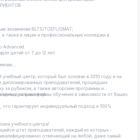
УРИЕНТОВ
ым экзаменам IELTS/TOEFL/GMAT;
 а также в лицеи и профессиональные колледжи в
до Advanced.
ля детей от 7 до 12 лет.
и;
менам;
учебный центр, который был основан в 2010 году и на
ве дипломированных преподавателей, прошедших
ку за рубежом, а также авторские программы и
зличных направлений.
 индивидуальные формы обучения в зависимости от Ваших
ек, что гарантирует индивидуальный подход и 100%
сила учебного центра!
шийся штат преподавателей, каждый из которых -
, квалифицированно отвечающий на любой, даже самый