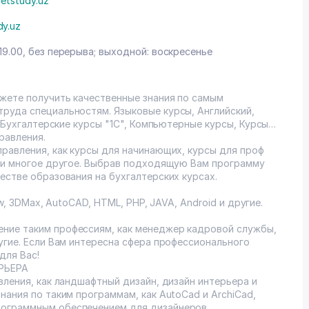
etstudy.uz
dy.uz
19.00, без перерыва; выходной: воскресенье
ожете получить качественные знания по самым
руда специальностям. Языковые курсы, Английский,
. Бухгалтерские курсы "1С", Компьютерные курсы, Курсы
 другие направления.
правления, как курсы для начинающих, курсы для проф
в и многое другое. Выбрав подходящую Вам программу
естве образования на бухгалтерских курсах.
aw, 3DMax, AutoCAD, HTML, PHP, JAVA, Android и другие.
ние таким профессиям, как менеджер кадровой службы,
угие. Если Вам интересна сфера профессионального
для Вас!
РЬЕРА
вления, как ландшафтный дизайн, дизайн интерьера и
нания по таким программам, как AutoCad и ArchiCad,
ограммным обеспечением для дизайнеров.