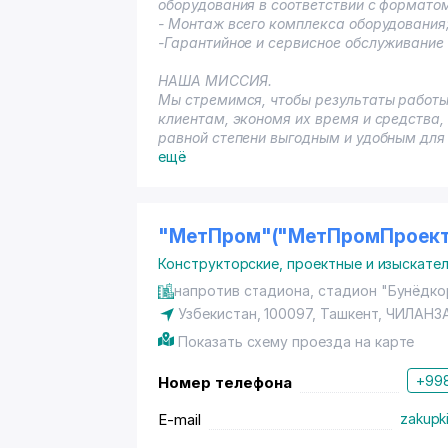
оборудования в соответствии с формато
- Монтаж всего комплекса оборудования
-Гарантийное и сервисное обслуживание 
НАША МИССИЯ.
Мы стремимся, чтобы результаты работ
клиентам, экономя их время и средства, 
равной степени выгодным и удобным для 
индустрию питания и торговли.
ещё
"МетПром"("МетПромПроект
Конструкторские, проектные и изыскате
напротив стадиона, стадион "Бунёдко
Узбекистан, 100097,
Ташкент
,
ЧИЛАНЗ
Показать схему проезда на карте
+998
Номер телефона
E-mail
zakupk