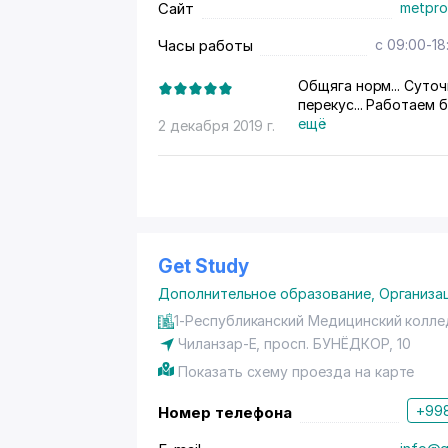
Сайт
metpro
Часы работы
с 09:00-18
Общяга норм... Суточ
перекус... Работаем б
ещё
2 декабря 2019 г.
Get Study
Дополнительное образование
,
Организа
1-Республиканский Медицинский колл
Чиланзар-Е,
просп. БУНЁДКОР
, 10
Показать схему проезда на карте
+998
Номер телефона