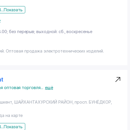
...
Показать
z
8.00; без перерыв; выходной: сб., воскресенье
й. Оптовая продажа электротехнических изделий.
nt
я оптовая торговля
...
ещё
шкент
,
ШАЙХАНТАХУРСКИЙ РАЙОН
,
просп. БУНЁДКОР
,
да на карте
...
Показать