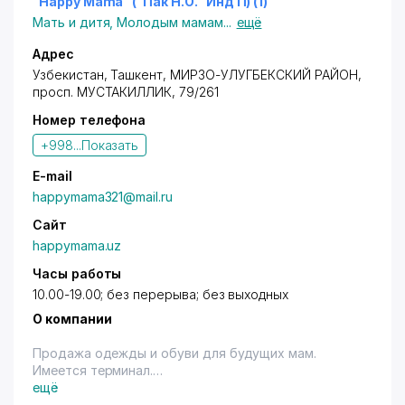
"Happy Mama" ("Пак Н.О." Инд П) (1)
Мать и дитя
,
Молодым мамам
...
ещё
Адрес
Узбекистан,
Ташкент
,
МИРЗО-УЛУГБЕКСКИЙ РАЙОН
,
просп. МУСТАКИЛЛИК
, 79/261
Номер телефона
+998...
Показать
E-mail
happymama321@mail.ru
Сайт
happymama.uz
Часы работы
10.00-19.00; без перерыва; без выходных
О компании
Продажа одежды и обуви для будущих мам.
Имеется терминал.
ещё
Владельцам дисконтных карт с логотипом "Город