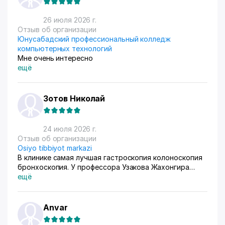
любят) За продажами следим через приложение, оно
очень помогает все контролировать, да и удобное
26 июля 2026 г.
само по себе
Отзыв об организации
Юнусабадский профессиональный колледж
компьютерных технологий
Мне очень интересно
ещё
Зотов Николай
24 июля 2026 г.
Отзыв об организации
Osiyo tibbiyot markazi
В клинике самая лучшая гастроскопия колоноскопия
бронхоскопия. У профессора Узакова Жахонгира
Низамовича.
ещё
Anvar