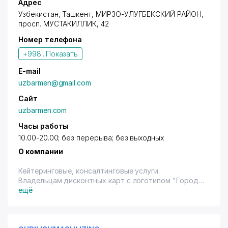
Адрес
Узбекистан,
Ташкент
,
МИРЗО-УЛУГБЕКСКИЙ РАЙОН
,
просп. МУСТАКИЛЛИК
, 42
Номер телефона
+998...
Показать
E-mail
uzbarmen@gmail.com
Сайт
uzbarmen.com
Часы работы
10.00-20.00; без перерыва; без выходных
О компании
Кейтеринговые, консалтинговые услуги.
Владельцам дисконтных карт с логотипом "Город
Скидок" предоставляется cкидка в размере 20%
ещё
(терм., нал., переч.) на консалтинговые услуги в
сфере барного дела, аренду оборудования.