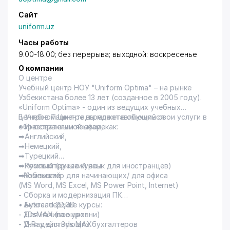
экскаваторы, автокатки, грузоподъемные кары,
Сайт
самосвалы и другие виды техники.
Компания «PROMZONA.UZ» за время своего
uniform.uz
существования на рынке Узбекистана
Часы работы
достигла высоких результатов, и, имея четкое
9.00-18.00; без перерыва; выходной: воскресенье
видение своего дальнейшего развития,
неукоснительно придерживается выбранного
О компании
курса.
О центре
Учебный центр НОУ "Uniform Optima" – на рынке
Узбекистана более 13 лет (созданное в 2005 году).
«Uniform Optima» - один из ведущих учебных
центров Ташкента, предоставляющий свои услуги в
В Учебном Центре вы можете обучиться:
образовательной сфере.
• Иностранным языкам, как:
➡Английский,
➡Немецкий,
➡Турецкий
➡Русский (русский язык для иностранцев)
• Компьютерные курсы:
➡Узбекский
- Компьютер для начинающих/ для офиса
(MS Word, MS Excel, MS Power Point, Internet)
- Сборка и модернизация ПК
- Autocad 2D,3D
• Бухгалтерские курсы:
- 3DsMAX (все уровни)
- Для начинающих
- V-Ray для 3ds MAX
- Для действующих бухгалтеров