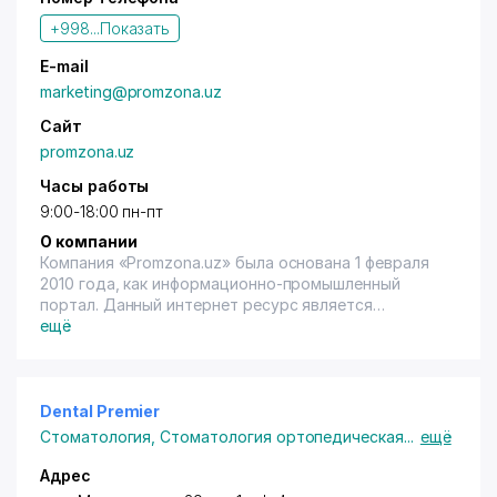
внедренной на всех предприятиях промышленной
+998...
Показать
группы. Производственные комплексы Wilo
сертифицированы по международным стандартам
E-mail
качества ISO 9001, 14001 и VDA 6.1.
marketing@promzona.uz
Сайт
promzona.uz
Часы работы
9:00-18:00 пн-пт
О компании
Компания «Promzona.uz» была основана 1 февраля
2010 года, как информационно-промышленный
портал. Данный интернет ресурс является
универсальной торговой площадкой для
ещё
реализации промышленной и специализированной
техники.
В 2010 году мы заняли 2 место в Интернет-
фестивале национального домена UZ2010 как
Dental Premier
«лучший сайт в области сетевых сервисов». На
Стоматология
,
Стоматология ортопедическая
...
ещё
сегодняшний день наш сайт «Promzona.uz» успешно
функционирует и помогает развитию бизнеса в
Адрес
Узбекистане посредством Интернета.