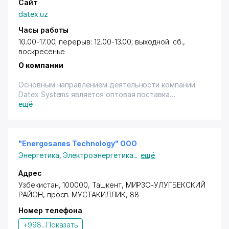
Сайт
datex.uz
Часы работы
10.00-17.00; перерыв: 12.00-13.00; выходной: сб.,
воскресенье
О компании
Основным направлением деятельности компании
Datex Systems является оптовая поставка
электронного компьютерного оборудования и
ещё
программного обеспечения, необходимого для
работы в офисе, на производстве. Так же наша
компания поставляет Профессиональное
видеооборудование для работы телестудий, для
"Energosanes Technology" ООО
организации репортерской деятельности и
Энергетика
,
Электроэнергетика
...
ещё
киноиндустрии.
Адрес
Имея налаженные контакты с мировыми
Узбекистан, 100000,
Ташкент
,
МИРЗО-УЛУГБЕКСКИЙ
производителями компьютерного,
РАЙОН
,
просп. МУСТАКИЛЛИК
, 88
телекоммуникационного оборудования и видео
Номер телефона
оборудования, наша компания готова предложить
своим клиентам персональные компьютеры и
+998...
Показать