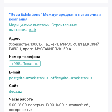
Скидок" предоставляется скидка 10% (нал.) - на
весь ассортимент одежды для будущих мам .
Скидки не суммируются.
"Iteca Exhibitions" Международная выставочная
компания
Медицинские выставки
,
Строительные
выставки
...
ещё
Адрес
Узбекистан, 100015,
Ташкент
,
МИРЗО-УЛУГБЕКСКИЙ
РАЙОН
,
просп. МУСТАКИЛЛИК
, 59 А
Номер телефона
+998...
Показать
E-mail
post@ite-uzbekistan.uz, office@ite-uzbekistan.uz
Сайт
iteca.uz
Часы работы
9.00-18.00; перерыв: 13.00-14.00; выходной: сб.,
воскресенье