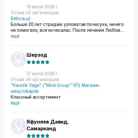
19 июля 2026 г.
Отзыв об организации
Belova.uz
Больше 20 лет страдаю узловатая почесуха, ничего
не помогало, вся исчесалас. После лечения Любов
Владимировны 90% болячек ушло, сейчас
ещё
долечиваюсь.
Шерзод
17 июля 2026 г.
Отзыв об организации
"Kanstik Vega" ("Mirel Group" ЧП) Магазин
канцтоваров
Классный ассортимент
ещё
Яфуняев Давид,
Самарканд