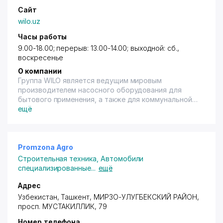
Сайт
wilo.uz
Часы работы
9.00-18.00; перерыв: 13.00-14.00; выходной: сб.,
воскресенье
О компании
Группа WILO является ведущим мировым
производителем насосного оборудования для
бытового применения, а также для коммунальной
сферы, зданий, сооружений, промышленности и
ещё
водного хозяйства. Все началось с 1872 года, когда
Луи Оплэндер (Louis Opländer) основал в Германии
небольшое производство скобяных изделий
Сейчас WILO - лидер в области цифровых
Promzona Agro
инноваций, который устанавливает новые
Строительная техника
,
Автомобили
стандарты и предлагает клиентам
специализированные
...
ещё
высокоэффективные и энергосберегающие
решения, в том числе и на индивидуальной основе.
Адрес
Отличительной чертой выпускаемого
Узбекистан, Ташкент,
МИРЗО-УЛУГБЕКСКИЙ РАЙОН
,
оборудования является высокое качество
просп. МУСТАКИЛЛИК
, 79
изготовления по немецким стандартам,
Номер телефона
гарантируемое специальной системой контроля,