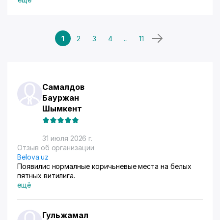
1
2
3
4
...
11
Самалдов
Бауржан
Шымкент
31 июля 2026 г.
Отзыв об организации
Belova.uz
Появилис нормалные коричьневые места на белых
пятных витилига.
ещё
Гульжамал