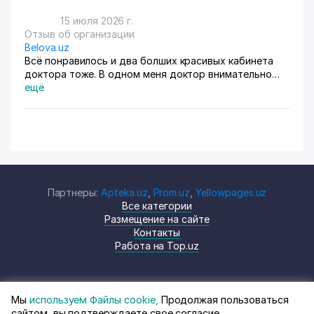
15 июля 2026 г.
Отзыв об организации
Belova.uz
Всё понравилось и два болших красивых кабинета
доктора тоже. В одном меня доктор внимательно
осмотрела. Там на стенах висят в рамках документы,
ещё
где она выступала с докладами. Во втором
проводиться лечение разные методы
Партнеры:
Apteka.uz
,
Prom.uz
,
Yellowpages.uz
Все категории
Размещение на сайте
Контакты
Работа на Top.uz
Мы
используем Файлы cookie,
Продолжая пользоваться
© Top.uz, 2024 Каталог компаний
Политика
сайтом, вы подтверждаете свое согласие