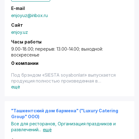
E-mail
enjoyuz@inbox.ru
Сайт
enjoy.uz
Часы работы
9.00-18.00; перерыв: 13.00-14.00; выходной:
воскресенье
О компании
Под брэндом «SIESTA soyabonlari» выпускается
продукция полностью произведенная в
Узбекистане: выдвижные солнцезащитные
ещё
автоматические системы, стационарные
металлоконструкции (тенты, зонты любых
размеров), зимние укрытия для бассейнов.
"Ташкентский дом бармена" ("Luxury Catering
Group" ООО)
Все для ресторанов
,
Организация праздников и
развлечений
...
ещё