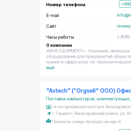
+998
Номер телефона
E-mail
info@n
Сайт
nivaeq
Часы работы
c 9:00
О компании
«NIVA EQUIPMENT» - Компания, имеющая 
оборудования для предприятий обществе
знания в сфере услуг по технологическо
техническому обслуживанию предприяти
ещё
профиля. Специалисты нашей компании п
Северной Америки. Сегодня наша компан
Центрально-Азиатского региона весь на
идей и проектов. Наши партнеры - веду
"Avtech" ("Orgsell" ООО) Офи
Америки. Среди наших поставщиков ведущие производители оборудования для индустрии питания
Поставка компьютеров, комплектующих,
из Северной Америки, Европы и стран С
развитии бизнеса и готовы предложить 
1-я нотариальная контора Яккасарайско
сервис!
г. Ташкент
,
Яккасарайский район
,
ул. 
Показать схему проезда на карте