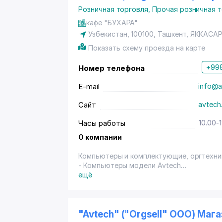
Розничная торговля
,
Прочая розничная 
кафе "БУХАРА"
Узбекистан, 100100,
Ташкент
,
ЯККАСА
Показать схему проезда на карте
+998
Номер телефона
E-mail
info@a
Сайт
avtech
Часы работы
10.00-
О компании
Компьютеры и комплектующие, оргтехни
- Компьютеры модели Avtech
- Моноблоки модели Avtech
ещё
- Ноутбуки и Нетбуки ACER в большом а
- Сетевое оборудование марки «TENDA»
- Источники Бесперебойного Питания (U
Гарантия 1 год.
"Avtech" ("Orgsell" ООО) Маг