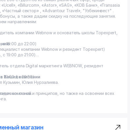
Ucell», «Billurcom», «Astor», «SAG», «KDB Банк», «Transasia
», «Частный сектор» , «Advantour Travel», "Узбекинвест" .
 бонусы, а также дадим скидку на последующие занятия.
рем направлениям:
одитель компании Webnow и основатель школы Topexpert,
 с 19:00 до 22:00)
ению
пециалист компании Webnow и резидент Topexpert)
 с 19:00 до 21:00)
тель отдела Digital маркетинга WEBNOW, резидент
с 19:00 до 22:00)
ов Вашей компании
л Кузьмин, Юлия Нурзалиева.
задач компаний.
тических основ и принципов, но также на освоении всех
нга.
рменный магазин