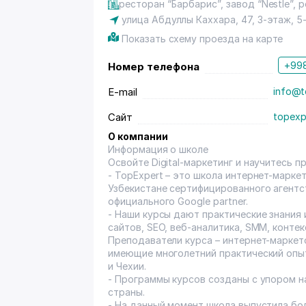
ресторан “Барбарис”, завод “Nestle”, 
улица Абдуллы Каххара, 47, 3-этаж, 5-
Показать схему проезда на карте
+998
Номер телефона
E-mail
info@t
Сайт
topexp
О компании
Информация о школе
Освойте Digital-маркетинг и научитесь п
- TopExpert – это школа интернет-марк
Узбекистане сертифицированного агентс
официального Google partner.
-️ Наши курсы дают практические знания 
сайтов, SEO, веб-аналитика, SMM, контек
Преподаватели курса – интернет-марке
имеющие многолетний практический опыт
и Чехии.
-️ Программы курсов созданы с упором н
страны.
- На данный момент школа выпустила бо