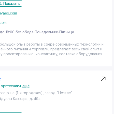
...
Показать
ivaeq.com
.com
 до 18:00 без обеда Понедельник-Пятница
большой опыт работы в сфере современных технологий и
нного питания и торговли, предлагает весь свой опыт и
му проектированию, консалтингу, поставке оборудования и
й общественного питания и торговли любого формата и
олучили большой опыт работы в странах СНГ, Европы и
ия готова предложить заказчикам в Узбекистане и странах
копленный опыт и знания для реализации самых смелых
щие консалтинговые и проектные бюро Европы и Северной
с
 оргтехники
ещё
НГ. Мы всегда рады стать Вашим надежным партнером в
Вам оптимальные коммерческие условия и качественный
го р-на (1-я городская), завод "Нестле"
Абдуллы Каххара
, д. 49а