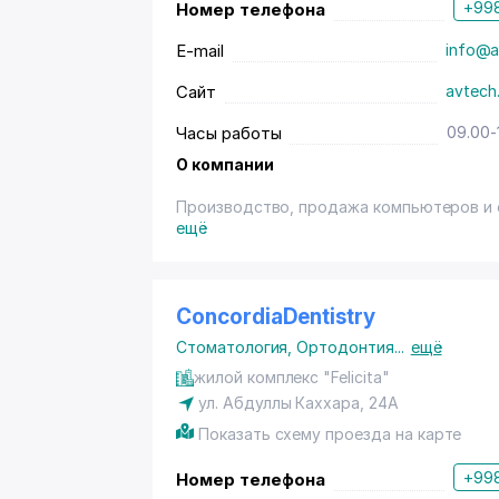
+998
Номер телефона
E-mail
info@a
Сайт
avtech
Часы работы
09.00-
О компании
Производство, продажа компьютеров и 
ещё
ConcordiaDentistry
Стоматология
,
Ортодонтия
...
ещё
жилой комплекс "Felicita"
ул. Абдуллы Каххара
, 24А
Показать схему проезда на карте
+998
Номер телефона