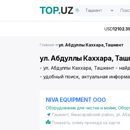
USD
12102.3
ул. Абдуллы Каххара,Ташкент
Главная
ул. Абдуллы Каххара, Таш
- ул. Абдуллы Каххара, Ташкент - на
- удобный поиск, актуальная информа
NIVA EQUIPMENT ООО
Оборудование для чистки и мойки
,
Обору
Ташкент,
Яккасарайский район
,
ул. Аб
Показать схему проезда на карте