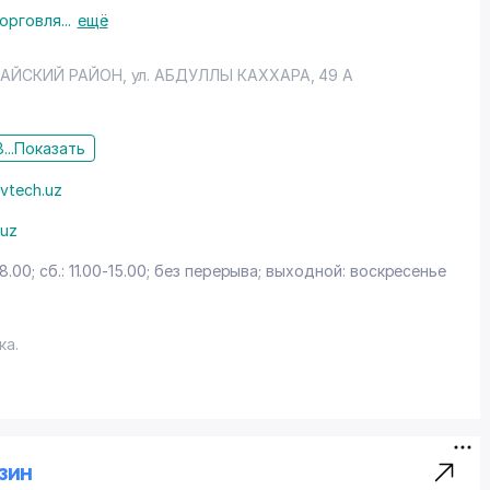
торговля
...
ещё
РАЙСКИЙ РАЙОН
, ул. АБДУЛЛЫ КАХХАРА, 49 А
...
Показать
vtech.uz
.uz
18.00; сб.: 11.00-15.00; без перерыва; выходной: воскресенье
ка.
ссортименте
PS) марки «AVT»
азин