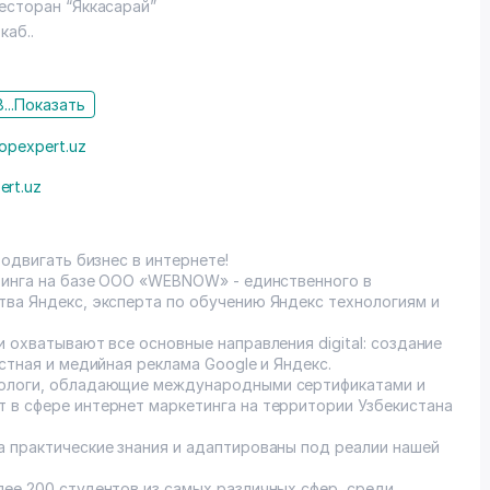
ресторан “Яккасарай”
каб..
...
Показать
opexpert.uz
ert.uz
родвигать бизнес в интернете!
етинга на базе ООО «WEBNOW» - единственного в
тва Яндекс, эксперта по обучению Яндекс технологиям и
и охватывают все основные направления digital: создание
стная и медийная реклама Google и Яндекс.
тологи, обладающие международными сертификатами и
 в сфере интернет маркетинга на территории Узбекистана
а практические знания и адаптированы под реалии нашей
лее 200 студентов из самых различных сфер, среди