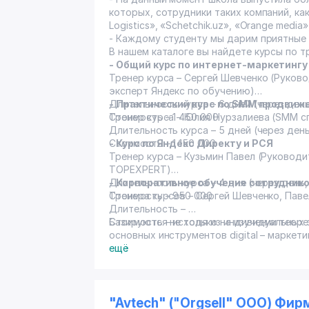
которых, сотрудники таких компаний, как «
Logistics», «Schetchik.uz», «Orange media
-️ Каждому студенту мы дарим приятные
В нашем каталоге вы найдете курсы по т
- Общий курс по интернет-маркетингу
Тренер курса – Сергей Шевченко (Руков
эксперт Яндекс по обучению)
Длительность курса – 6 дней (через день,
- Практический курс по SMM продвиж
Стоимость – 1 450 000
Тренер курса – Юлия Нурзалиева (SMM с
Длительность курса – 5 дней (через день,
Стоимость – 1 150 000
- Курс по Яндекс Директу и РСЯ
Тренер курса – Кузьмин Павел (Руководи
TOPEXPERT)
Длительность курса – 4 дня (через день, 
- Корпоративное обучение сотрудник
Стоимость – 950 000
Тренера курсов – Сергей Шевченко, Паве
Длительность –
Стоимость – исходя из индивидуальных 
Базируются не только на изучении теоре
основных инструментов digital – маркети
ещё
"Avtech" ("Orgsell" ООО) Фи