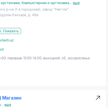
 оргтехники
,
Компьютерная и оргтехника
...
ещё
сть производить реализацию товара как за наличный, так
ластиковые карты UZKARD, VISA.
го р-на (1-я городская), завод "Нестле"
ссрочку, Рассрочка действует на товары стоимостью
Абдуллы Каххара
, д. 49а
олько физическим лицам. Подробнее условия на сайте
...
Показать
vtech.uz
.uz
8.00; перерыв: 13.00-14.00; выходной: сб., воскресенье
) Магазин
ы
...
ещё