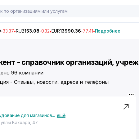
9
-33.37
RUB
153.08
-0.32
EUR
13990.36
-77.41
Подробнее
кент - справочник организаций, учре
йдено 96 компании
ция - Отзывы, новости, адреса и телефоны
дование для магазинов
...
ещё
дуллы Каххара
, 47