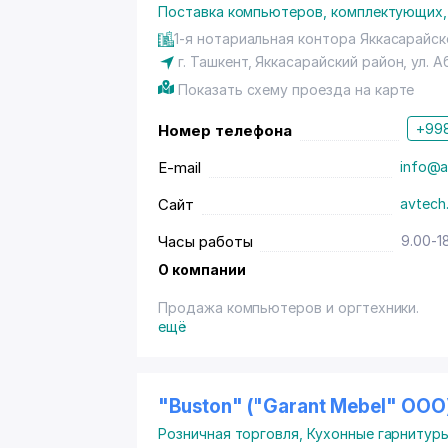
Поставка компьютеров, комплектующих,
Магазин нашей компании имеет возможно
и за безналичный расчёт, принимаются п
1-я нотариальная контора Яккасарайско
Также вы можете приобрести товар в ра
г. Ташкент
,
Яккасарайский район
,
ул. 
свыше 500.000 сум и предоставляется т
Показать схему проезда на карте
www.avtech.uz.
+998
Номер телефона
E-mail
info@a
Сайт
avtech
Часы работы
9.00-1
О компании
Продажа компьютеров и оргтехники.
ещё
"Buston" ("Garant Mebel" ООО
Розничная торговля
,
Кухонные гарнитур