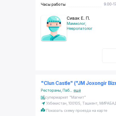
Часы работы
9.00-1
Сивак Е. П.
Маммолог
,
Невропатолог
"Clun Castle" ("JM Joxongir B
Рестораны
,
Паб
...
ещё
супермаркет "Магнит"
Узбекистан, 100105,
Ташкент
,
МИРАБА
Показать схему проезда на карте