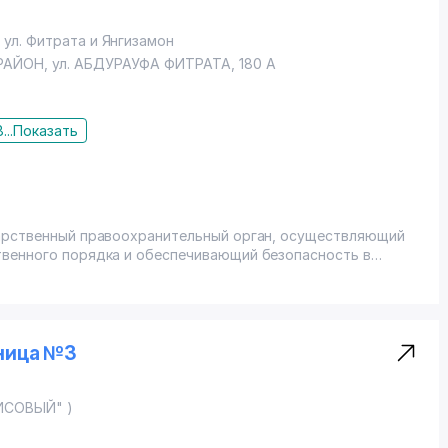
ул. Фитрата и Янгизамон
РАЙОН
, ул. АБДУРАУФА ФИТРАТА, 180 А
...
Показать
дарственный правоохранительный орган, осуществляющий
твенного порядка и обеспечивающий безопасность в
и на РОВД Законом.
ница №3
РИСОВЫЙ" )