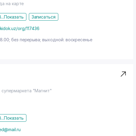
да на карте
...
Показать
Записаться
kidok.uz/org/117436
18.00; без перерыва; выходной: воскресенье
в супермаркета "Магнит"
...
Показать
ed@mail.ru