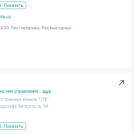
...
Показать
tle.uz
23.00; без перерыва; без выходных
систем управления
...
ещё
остранных языков "TIS"
бдурауфа Фитрата
, д. 94
...
Показать