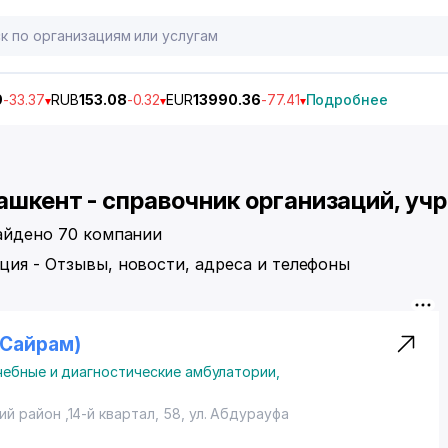
9
-33.37
RUB
153.08
-0.32
EUR
13990.36
-77.41
Подробнее
ашкент - справочник организаций, уч
найдено 70 компании
ция - Отзывы, новости, адреса и телефоны
 (Сайрам)
чебные и диагностические амбулатории
,
ий район
,14-й квартал, 58,
ул. Абдурауфа