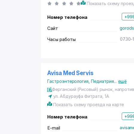
Показать схему проез
+998
Номер телефона
Сайт
gorods
Часы работы
07.30-
Avisa Med Servis
Гастроэнтерология
,
Педиатрия
...
ещё
Ферганский (Рисовый) рынок, напроти
ул. Абдурауфа Фитрата
, 1А
Показать схему проезда на карте
+998
Номер телефона
E-mail
avisam