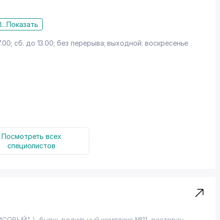
...
Показать
7.00; сб. до 13.00; без перерыва; выходной: воскресенье
Посмотреть всех
специолистов
СОВЫЙ" ), бывш. родильный комплекс №11, ресторан