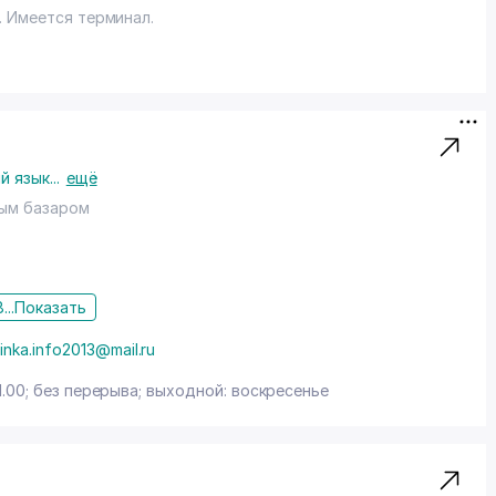
. Имеется терминал.
й язык
...
ещё
вым базаром
...
Показать
inka.info2013@mail.ru
1.00; без перерыва; выходной: воскресенье