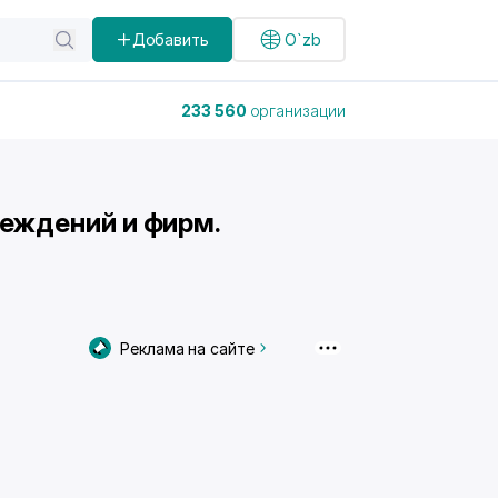
Добавить
O`zb
233 560
организации
реждений и фирм.
Реклама на сайте