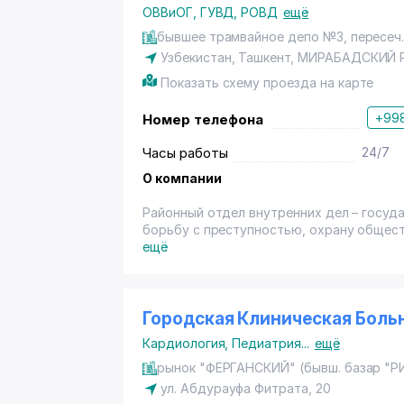
ОВВиОГ, ГУВД, РОВД
ещё
бывшее трамвайное депо №3, пересеч. 
Узбекистан, Ташкент,
МИРАБАДСКИЙ 
Показать схему проезда на карте
+998
Номер телефона
Часы работы
24/7
О компании
Районный отдел внутренних дел – госу
борьбу с преступностью, охрану общес
соответствии с задачами, возложенным
ещё
Городская Клиническая Боль
Кардиология
,
Педиатрия
...
ещё
рынок "ФЕРГАНСКИЙ" (бывш. базар "
ул. Абдурауфа Фитрата
, 20