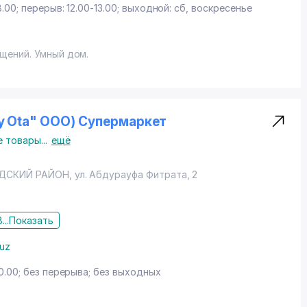
8.00; перерыв: 12.00-13.00; выходной: сб, воскресенье
щений. Умный дом.
oy Ota" ООО) Супермаркет
е товары
...
ещё
ДСКИЙ РАЙОН
,
ул. Абдурауфа Фитрата
, 2
...
Показать
.uz
0.00; без перерыва; без выходных