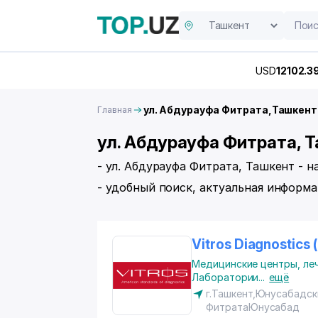
USD
12102.3
ул. Абдурауфа Фитрата,Ташкент
Главная
ул. Абдурауфа Фитрата, Т
- ул. Абдурауфа Фитрата, Ташкент - 
- удобный поиск, актуальная информа
Vitros Diagnostics
Медицинские центры, ле
Лаборатории
...
ещё
г.Ташкент,Юнусабадск
Фитрата
Юнусабад