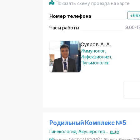
Показать схему проезда на карте
+998
Номер телефона
Часы работы
9.00-1
Суяров А. А.
Иммунолог
,
Инфекционист
,
Пульмонолог
Родильный Комплекс №5
Гинекология
,
Акушерство
...
ещё
рынок "ФЕРГАНСКИЙ" (бывш. базар "РИ