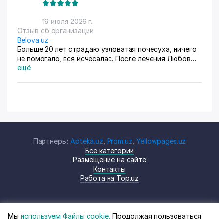
19 июля 2026 г.
Отзыв об организации
Belova.uz
Больше 20 лет страдаю узловатая почесуха, ничего
не помогало, вся исчесалас. После лечения Любов
Владимировны 90% болячек ушло, сейчас
ещё
долечиваюсь.
Партнеры:
Apteka.uz
,
Prom.uz
,
Yellowpages.uz
Все категории
Размещение на сайте
Контакты
Работа на Top.uz
Мы
используем Файлы cookie,
Продолжая пользоваться