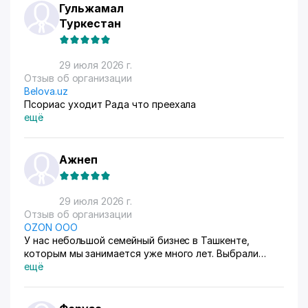
Гульжамал
Туркестан
29 июля 2026 г.
Отзыв об организации
Belova.uz
Псориас уходит Рада что преехала
ещё
Ажнеп
29 июля 2026 г.
Отзыв об организации
OZON ООО
У нас небольшой семейный бизнес в Ташкенте,
которым мы занимается уже много лет. Выбрали
схему ФБС, для нашего Узбекистана это пока
ещё
единственный вариант. Дома все сами упаковываем и
маркируем, а потом отвозим готовые заказы в пункт
приема. Покупатели из рахных стран берут, из