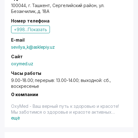
100044,
г. Ташкент
,
Сергелийский район
,
ул.
Безакчилик
, д. 18А
Номер телефона
+998...
Показать
E-mail
sevilya_k@asklepiy.uz
Сайт
oxymed.uz
Часы работы
9.00-18.00; перерыв: 13.00-14.00; выходной: сб.,
воскресенье
О компании
OxyMed - Ваш верный путь к здоровью и красоте!
Мы заботимся о здоровье и красоте активных
людей, для которых важен престиж и статус, путем
ещё
предложения сертифицированных продуктов в
широком ассортименте, предоставляя
высококлассный сервис!