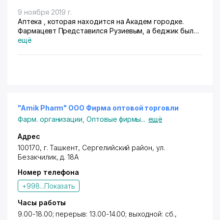
9 ноября 2019 г.
Аптека , которая находится на Академ городке.
Фармацевт Представился Рузиевым, а беджик был
на нем на Рахимова Камолиддина, на вопрос почему
ещё
вы в чужом халате и вообще Вы Провизор, он
ответил какая Вам разница....,на видео снимать
запретил строго!!! Вот такая есть Аптека на Академ
городке . Прошу разобраться и обьяснить , кто на
сегодняшний день нам продаёт лекарства.
"Amik Pharm" ООО Фирма оптовой торговли
Фарм. организации
,
Оптовые фирмы
...
ещё
Адрес
100170,
г. Ташкент
,
Сергелийский район
,
ул.
Безакчилик
, д. 18А
Номер телефона
+998...
Показать
Часы работы
9.00-18.00; перерыв: 13.00-14.00; выходной: сб.,