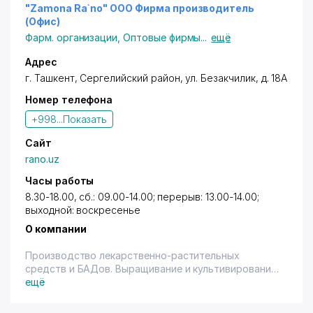
ДОСТАВКА ЛЕКАРСТВ НА ДОМ по номеру 200-03-
"Zamona Ra`no" ООО Фирма производитель
03.
(Офис)
Фарм. организации
,
Оптовые фирмы
...
ещё
Адрес
г. Ташкент
,
Сергелийский район
,
ул. Безакчилик
, д. 18А
Номер телефона
+998...
Показать
Сайт
rano.uz
Часы работы
8.30-18.00, сб.: 09.00-14.00; перерыв: 13.00-14.00;
выходной: воскресенье
О компании
Производство лекарственно-растительных
средств и БАДов. Выращивание и культивирование
лекарственных растений. Оптовая торговля
ещё
лекарственными препаратами.