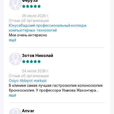
Феруза
России особенно много, узбекский хлопок там
любят) За продажами следим через приложение, оно
очень помогает все контролировать, да и удобное
26 июля 2026 г.
само по себе
Отзыв об организации
Юнусабадский профессиональный колледж
компьютерных технологий
Мне очень интересно
ещё
Зотов Николай
24 июля 2026 г.
Отзыв об организации
Osiyo tibbiyot markazi
В клинике самая лучшая гастроскопия колоноскопия
бронхоскопия. У профессора Узакова Жахонгира
Низамовича.
ещё
Anvar