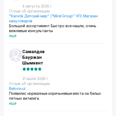
4 августа 2026 г.
Отзыв об организации
"Kanstik Детский мир" ("Mirel Group" ЧП) Магазин
канцтоваров
Большой ассортимент Быстро все нашли, очень
вежливые консультанты
ещё
Самалдов
Бауржан
Шымкент
31 июля 2026 г.
Отзыв об организации
Belova.uz
Появилис нормалные коричьневые места на белых
пятных витилига.
ещё