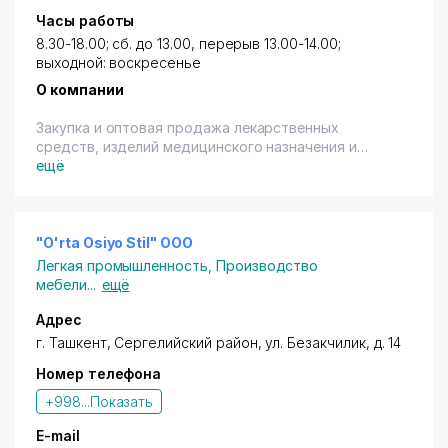
Часы работы
8.30-18.00; сб. до 13.00, перерыв 13.00-14.00;
выходной: воскресенье
О компании
Закупка и оптовая продажа лекарственных
средств, изделий медицинского назначения и
субстанций, их таможенная очистка, хранение,
ещё
регистрация и транспортировка до клиента.
"O'rta Osiyo Stil" ООО
Легкая промышленность
,
Производство
мебели
...
ещё
Адрес
г. Ташкент
,
Сергелийский район
,
ул. Безакчилик
, д. 14
Номер телефона
+998...
Показать
E-mail