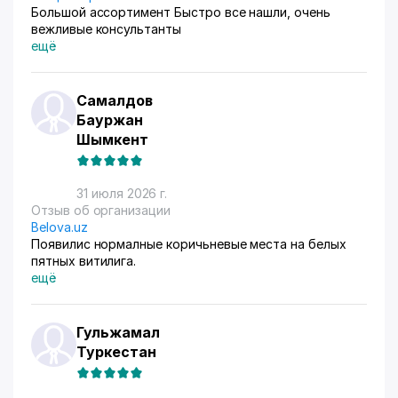
Большой ассортимент Быстро все нашли, очень
вежливые консультанты
ещё
Самалдов
Бауржан
Шымкент
31 июля 2026 г.
Отзыв об организации
Belova.uz
Появилис нормалные коричьневые места на белых
пятных витилига.
ещё
Гульжамал
Туркестан