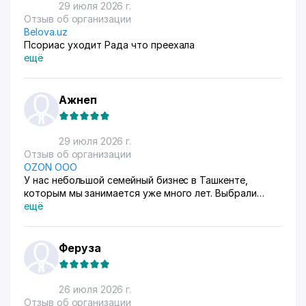
29 июля 2026 г.
Отзыв об организации
Belova.uz
Псориас уходит Рада что преехала
ещё
Ажнеп
29 июля 2026 г.
Отзыв об организации
OZON ООО
У нас небольшой семейный бизнес в Ташкенте,
которым мы занимается уже много лет. Выбрали
схему ФБС, для нашего Узбекистана это пока
ещё
единственный вариант. Дома все сами упаковываем и
маркируем, а потом отвозим готовые заказы в пункт
приема. Покупатели из рахных стран берут, из
Феруза
России особенно много, узбекский хлопок там
любят) За продажами следим через приложение, оно
очень помогает все контролировать, да и удобное
26 июля 2026 г.
само по себе
Отзыв об организации