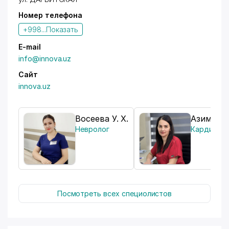
Номер телефона
+998...
Показать
E-mail
info@innova.uz
Сайт
innova.uz
Восеева У. Х.
Азимова 
Невролог
Кардиоло
Посмотреть всех специолистов