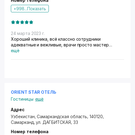
Номер телефона
+998...
Показать
24 марта 2023 г.
Хороший клиника, всё классно сотрудники
адекватные и вежливые, врачи просто мастер
своего дела, СПАСИБО
ещё
ORIENT STAR ОТЕЛЬ
Гостиницы
ещё
Адрес
Узбекистан, Самаркандская область, 140120,
Самарканд,
ул. ДАГБИТСКАЯ
, 33
Номер телефона