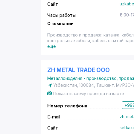
Сайт
uzkabe
Часы работы
8.00-1
О компании
Производство и продажа: катанка, кабел
контрольные кабели, кабель с витой пар
гофроупаковки, лакокрасочной продукци
ещё
ZH METAL TRADE ООО
Металлоизделия - производство, прода
Узбекистан, 100084, Ташкент,
МИРЗО-
Показать схему проезда на карте
+998
Номер телефона
E-mail
zh-met
Сайт
setka.u