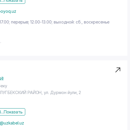
...
Показать
-boyoq.uz
17.00; перерыв; 12.00-13.00; выходной: сб., воскресенье
.
щё
беку
ЛУГБЕКСКИЙ РАЙОН
,
ул. Дурмон йули
, 2
...
Показать
@uzkabel.uz