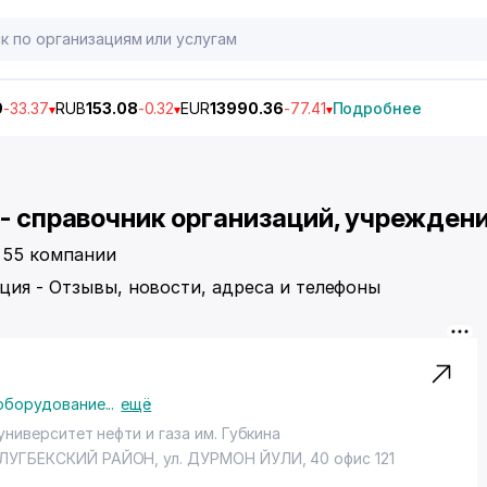
9
-33.37
RUB
153.08
-0.32
EUR
13990.36
-77.41
Подробнее
 - справочник организаций, учреждени
о 55 компании
ция - Отзывы, новости, адреса и телефоны
 оборудование
...
ещё
 университет нефти и газа им. Губкина
ЛУГБЕКСКИЙ РАЙОН
, ул. ДУРМОН ЙУЛИ, 40 офис 121