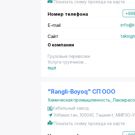
Показать схему проезда на карте
+998
Номер телефона
E-mail
info@t
Сайт
taksigr
О компании
Грузовые перевозки
Услуги грузчиков
Услуги по сборке и упаковке мебели
ещё
Изготовление и реализация упаковочног
Услуги экспедирования груза.
"Rangli-Boyoq" СП ООО
Химическая промышленность
,
Лакокрас
Кабельный завод
Узбекистан, 100041,
Ташкент
,
МИРЗО-У
Показать схему проезда на карте