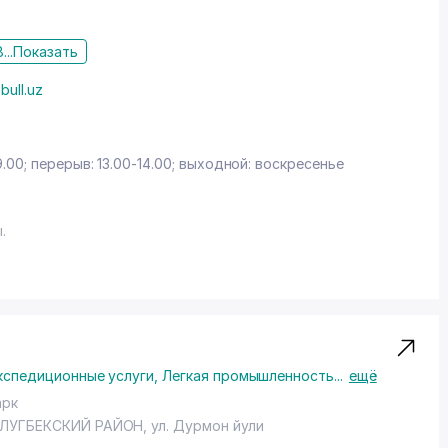
...
Показать
bull.uz
9.00; перерыв: 13.00-14.00; выходной: воскресенье
.
тях знаний, уделяя особое внимание информационным
руденции и экономике, бизнесу и финансам, технике и
 ведения проектов различной сложности, мы способны
ского уровня.
кспедиционные услуги
,
Легкая промышленность
...
ещё
арк
ЛУГБЕКСКИЙ РАЙОН
,
ул. Дурмон йули