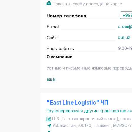
Показать схему проезда на карте
+998
Номер телефона
E-mail
order@
Сайт
bull.uz
Часы работы
9.00-1
О компании
Устные и письменные языковые переводы
Мы специализируемся в различных облас
ещё
технологиям и телекоммуникациям, юрисп
строительству. Имея значительный опыт
выполнять переводы любого лингвистиче
"East Line Logistic" ЧП
Грузоперевозка и другие транспортно-э
ТЛЗ (Таш. лакокрасочный завод), зооп
Узбекистан, 100170,
Ташкент
,
МИРЗО-У