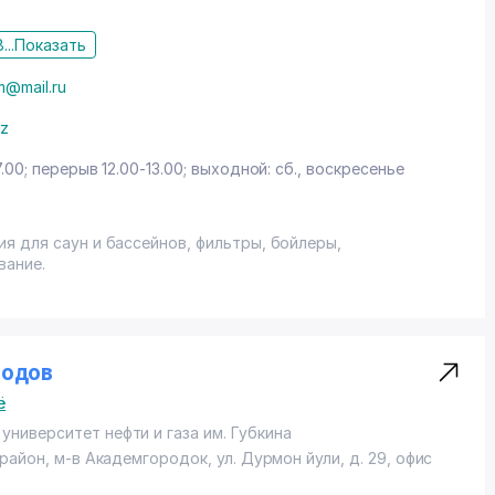
...
Показать
@mail.ru
uz
7.00; перерыв 12.00-13.00; выходной: сб., воскресенье
я для саун и бассейнов, фильтры, бойлеры,
вание.
водов
ё
ниверситет нефти и газа им. Губкина
 район
, м-в Академгородок,
ул. Дурмон йули
, д. 29, офис