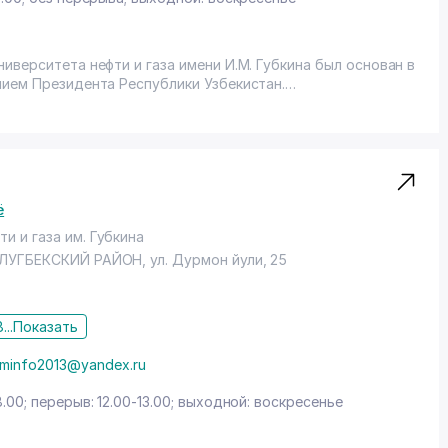
иверситета нефти и газа имени И.М. Губкина был основан в
нием Президента Республики Узбекистан.
ению "Эксплуатация и обслуживание объектов добычи газа,
а 2012-2013 учебный год, обучение 40 человек будет
збекистан Оперейтинг Компани".
ё
и и газа им. Губкина
ЛУГБЕКСКИЙ РАЙОН
,
ул. Дурмон йули
, 25
ность победители Республиканской олимпиады
физика, информатика.
...
Показать
ля справок: (99871) 262-70-11.
minfo2013@yandex.ru
ия.
ерации.
8.00; перерыв: 12.00-13.00; выходной: воскресенье
м установленного образца об окончании РГУНГ имени И.М.
м образовании в Республике Узбекистан.