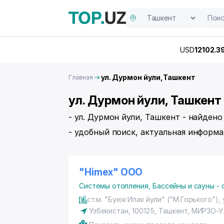
USD
12102.3
ул. Дурмон йули,Ташкент
Главная
ул. Дурмон йули, Ташкент
- ул. Дурмон йули, Ташкент - найден
- удобный поиск, актуальная информа
"Himex" ООО
Системы отопления
,
Бассейны и сауны -
ст.м. "Буюк Ипак йули" ("М.Горького"),
Узбекистан, 100125,
Ташкент
,
МИРЗО-У