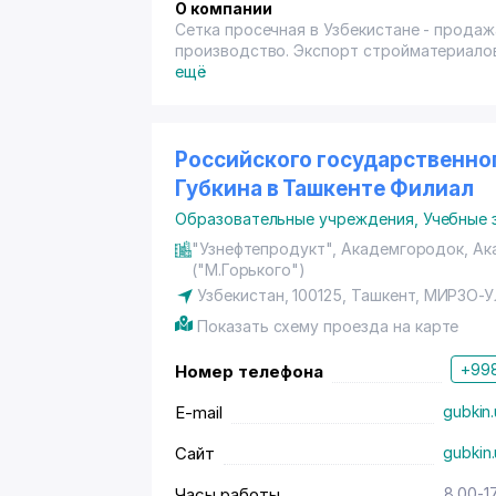
О компании
Сетка просечная в Узбекистане - продаж
производство. Экспорт стройматериалов
ещё
Российского государственног
Губкина в Ташкенте Филиал
Образовательные учреждения
,
Учебные 
"Узнефтепродукт", Академгородок, Ака
("М.Горького")
Узбекистан, 100125, Ташкент,
МИРЗО-У
Показать схему проезда на карте
+998
Номер телефона
E-mail
gubkin
Сайт
gubkin
Часы работы
8.00-1