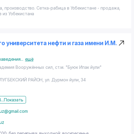
а, производство. Сетка-рабица в Узбекистане - продажа,
 из Узбекистана
о университета нефти и газа имени И.М.
заведения
...
ещё
демия Вооружённых сил, ст.м. "Буюк Ипак йули"
ЛУГБЕКСКИЙ РАЙОН
,
ул. Дурмон йули
, 34
...
Показать
.uz@gmail.com
.uz
7.00; без перерыва; выходной: воскресенье