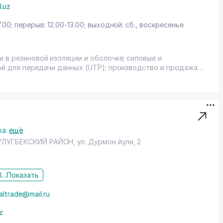
l.uz
7.00; перерыв: 12.00-13.00; выходной: сб., воскресенье
и в резиновой изоляции и оболочке; силовые и
ой для передачи данных (UTP); производство и продажа
и, полимерной тары.
жа
ещё
УЛУГБЕКСКИЙ РАЙОН
,
ул. Дурмон йули
, 2
...
Показать
altrade@mail.ru
z