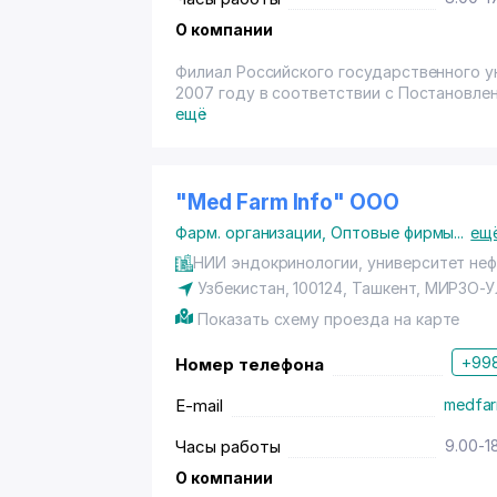
О компании
Филиал Российского государственного ун
2007 году в соответствии с Постановле
Из 65 человек, принимаемых по направл
ещё
газоконденсата и подземных хранилищ" н
финансироваться за счет ООО "Лукойл У
Перечень документов для поступления:
"Med Farm Info" ООО
- аттестат;
Фарм. организации
,
Оптовые фирмы
...
ещ
- копия паспорта;
- фото 3х4 см (8 шт.);
НИИ эндокринологии, университет нефт
- медицинская справка - 086-У.
Узбекистан, 100124,
Ташкент
,
МИРЗО-У
Показать схему проезда на карте
Поступить без экзаменов имеют возмож
школьников по предметам - математика, 
+998
Номер телефона
Имеются подготовительные курсы - тел. д
Кафедры военной подготовки нет.
E-mail
medfar
Иногородним предоставляются общежит
Стажировка возможна в Российской Фед
Часы работы
9.00-1
Срок обучения - 5 лет.
Выдаваемый выпускникам Филиала дипло
О компании
Губкина признается документом о высше