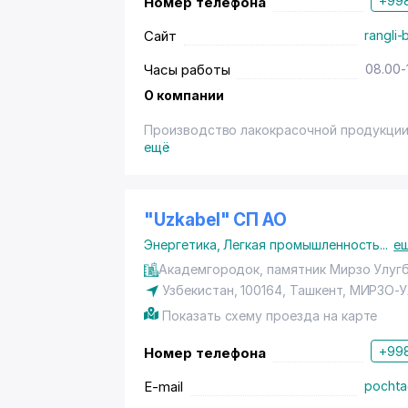
+998
Номер телефона
Сайт
rangli
Часы работы
08.00-
О компании
Производство лакокрасочной продукции
ещё
"Uzkabel" СП АО
Энергетика
,
Легкая промышленность
...
е
Академгородок, памятник Мирзо Улуг
Узбекистан, 100164,
Ташкент
,
МИРЗО-У
Показать схему проезда на карте
+998
Номер телефона
E-mail
pochta