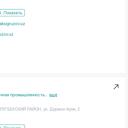
...
Показать
aksigruzov.uz
uzov.uz
о материала
очная промышленность
...
ещё
ЛУГБЕКСКИЙ РАЙОН
,
ул. Дурмон йули
, 2