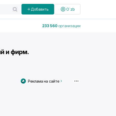
Добавить
O`zb
233 560
организации
й и фирм.
Реклама на сайте