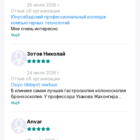
очень помогает все контролировать, да и удобное
26 июля 2026 г.
само по себе
Отзыв об организации
Юнусабадский профессиональный колледж
компьютерных технологий
Мне очень интересно
ещё
Зотов Николай
24 июля 2026 г.
Отзыв об организации
Osiyo tibbiyot markazi
В клинике самая лучшая гастроскопия колоноскопия
бронхоскопия. У профессора Узакова Жахонгира
Низамовича.
ещё
Anvar