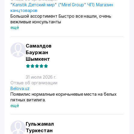
"Kanstik Детский мир" ("Mirel Group" ЧП) Магазин
канцтоваров
Большой ассортимент Быстро все нашли, очень
вежливые консультанты
ещё
Самалдов
Бауржан
Шымкент
31 июля 2026 г.
Отзыв об организации
Belova.uz
Появилис нормалные коричьневые места на белых
пятных витилига.
ещё
Гульжамал
Туркестан