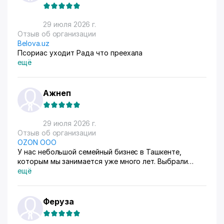
29 июля 2026 г.
Отзыв об организации
Belova.uz
Псориас уходит Рада что преехала
ещё
Ажнеп
29 июля 2026 г.
Отзыв об организации
OZON ООО
У нас небольшой семейный бизнес в Ташкенте,
которым мы занимается уже много лет. Выбрали
схему ФБС, для нашего Узбекистана это пока
ещё
единственный вариант. Дома все сами упаковываем и
маркируем, а потом отвозим готовые заказы в пункт
приема. Покупатели из рахных стран берут, из
Феруза
России особенно много, узбекский хлопок там
любят) За продажами следим через приложение, оно