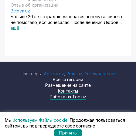
Отзыв об организации
Belova.uz
Больше 20 лет страдаю узловатая почесуха, ничего
не помогало, вся исчесалас. После лечения Любов
Владимировны 90% болячек ушло, сейчас
ещё
долечиваюсь.
Партнеры:
Apteka.uz
,
Prom.uz
,
Yellowpages.uz
Все категории
Размещение на сайте
Контакты
Работа на Top.uz
Мы
используем Файлы cookie,
Продолжая пользоваться
© Top.uz, 2024 Каталог компаний
Политика
сайтом, вы подтверждаете свое согласие
Узбекистана
конфиденциальности
Принять