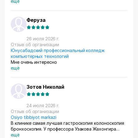
схему ФБС, для нашего Узбекистана это пока
ещё
единственный вариант. Дома все сами упаковываем и
маркируем, а потом отвозим готовые заказы в пункт
приема. Покупатели из рахных стран берут, из
Феруза
России особенно много, узбекский хлопок там
любят) За продажами следим через приложение, оно
очень помогает все контролировать, да и удобное
26 июля 2026 г.
само по себе
Отзыв об организации
Юнусабадский профессиональный колледж
компьютерных технологий
Мне очень интересно
ещё
Зотов Николай
24 июля 2026 г.
Отзыв об организации
Osiyo tibbiyot markazi
В клинике самая лучшая гастроскопия колоноскопия
бронхоскопия. У профессора Узакова Жахонгира
Низамовича.
ещё