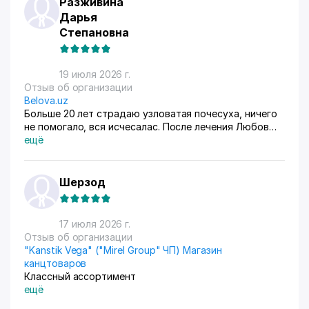
Разживина
Дарья
Степановна
19 июля 2026 г.
Отзыв об организации
Belova.uz
Больше 20 лет страдаю узловатая почесуха, ничего
не помогало, вся исчесалас. После лечения Любов
Владимировны 90% болячек ушло, сейчас
ещё
долечиваюсь.
Шерзод
17 июля 2026 г.
Отзыв об организации
"Kanstik Vega" ("Mirel Group" ЧП) Магазин
канцтоваров
Классный ассортимент
ещё