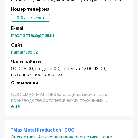
Номер телефона
+998...
Показать
E-mail
maxmattress@mail.ru
Сайт
namatrase.uz
Часы работы
9.00-18.00; сб. до 15.00; перерыв: 12.00-13.00;
выходной: воскресенье
О компании
ООО «MAX MATTRESS» специализируется на
производстве ортопедических пружинных
матрасов, безкорпусной мебели.
ещё
Применение качественных, сертифицированных в
Узбекистане и экологически чистых материалов.
Поставщиками настилочных материалов, которые
используются в производстве компании ООО «MAX
"Max Metal Production" ООО
MATTRESS», являются компании из России и
Энергетика
,
Альтернативная энергетика
...
ещё