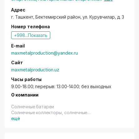
Турции.
Адрес
г. Ташкент
,
Бектемирский район
,
ул. Курувчилар
, д. 3
Номер телефона
+998...
Показать
E-mail
maxmetalproduction@yandex.ru
Сайт
maxmetalproduction.uz
Часы работы
9.00-18.00; перерыв: 13.00-14.00; без выходных
О компании
Солнечные батареи
Солнечные коллекторы, солнечные
водонагреватели
ещё
Передвижные холодильники, рефрижераторные
контейнеры
Металлоконструкции