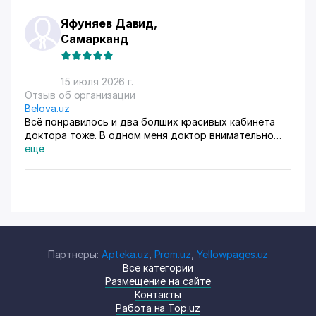
Яфуняев Давид,
Самарканд
15 июля 2026 г.
Отзыв об организации
Belova.uz
Всё понравилось и два болших красивых кабинета
доктора тоже. В одном меня доктор внимательно
осмотрела. Там на стенах висят в рамках документы,
ещё
где она выступала с докладами. Во втором
проводиться лечение разные методы
Партнеры:
Apteka.uz
,
Prom.uz
,
Yellowpages.uz
Все категории
Размещение на сайте
Контакты
Работа на Top.uz