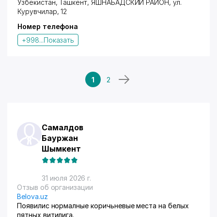
Узбекистан, Ташкент,
ЯШНАБАДСКИЙ РАЙОН
,
ул.
Курувчилар
, 12
Номер телефона
+998...
Показать
1
2
Самалдов
Бауржан
Шымкент
31 июля 2026 г.
Отзыв об организации
Belova.uz
Появилис нормалные коричьневые места на белых
пятных витилига.