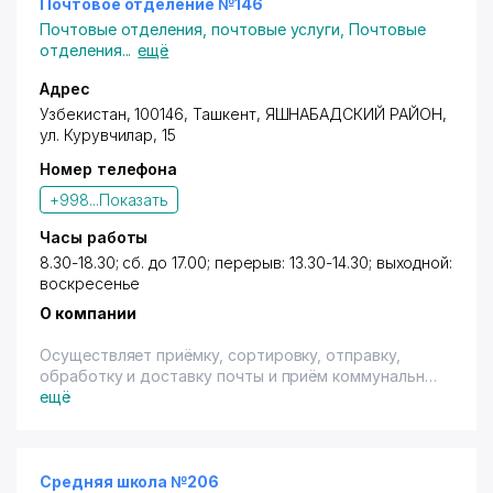
Почтовое отделение №146
Почтовые отделения, почтовые услуги
,
Почтовые
отделения
...
ещё
Адрес
Узбекистан, 100146, Ташкент,
ЯШНАБАДСКИЙ РАЙОН
,
ул. Курувчилар
, 15
Номер телефона
+998...
Показать
Часы работы
8.30-18.30; сб. до 17.00; перерыв: 13.30-14.30; выходной:
воскресенье
О компании
Осуществляет приёмку, сортировку, отправку,
обработку и доставку почты и приём коммунальных
платежей. Имеется терминал.
ещё
Средняя школа №206