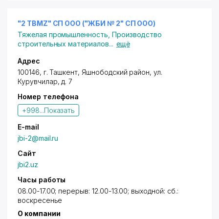
3D резка из пенополистерола.
Реализуем самые сложные идеи дизайнеров и
архитекторов, свадебные декорации, буквы и
"2 TBMZ" СП ООО ("ЖБИ № 2" СП ООО)
фигуры для праздников!
Тяжелая промышленность
,
Производство
строительных материалов
...
ещё
Адрес
100146,
г. Ташкент
,
Яшнободский район
,
ул.
Курувчилар
, д. 7
Номер телефона
+998...
Показать
E-mail
jbi-2@mail.ru
Сайт
jbi2.uz
Часы работы
08.00-17.00; перерыв: 12.00-13.00; выходной: сб.:
воскресенье
О компании