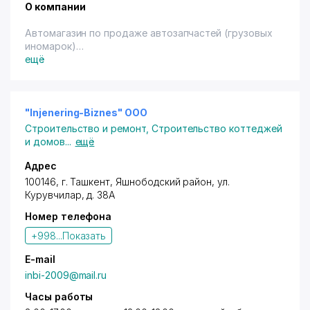
О компании
Автомагазин по продаже автозапчастей (грузовых
иномарок)
Транспортные услуги по грузоперевозке.
ещё
"Injenering-Biznes" ООО
Строительство и ремонт
,
Строительство коттеджей
и домов
...
ещё
Адрес
100146,
г. Ташкент
,
Яшнободский район
,
ул.
Курувчилар
, д. 38А
Номер телефона
+998...
Показать
E-mail
inbi-2009@mail.ru
Часы работы