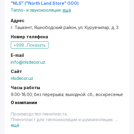
Быстровозводимые дома из сэндвич-панелей.
"NLS" ("North Land Store" ООО)
Производство сэндвич панелей
Тепло- и звукоизоляция
ещё
Производство профнастила, аксессуаров
Монтаж кровли.
Адрес
Входные металлические и межкомнатные двери.
г. Ташкент
,
Яшнободский район
,
ул. Курувчилар
, д. 3
Номер телефона
+998...
Показать
E-mail
info@nlsdecor.uz
Сайт
nlsdecor.uz
Часы работы
9.00-18.00; без перерыва; выходной: сб., воскресенье
О компании
Производство пенопласта.
Ппенопласт для теплоизоляции и шумоизоляции.
Архитектурный декор из пенополистирола
ещё
(пенопласта) разной плотности.