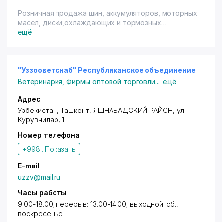
Розничная продажа шин, аккумуляторов, моторных
масел, диски,охлаждающих и тормозных
жидкостей, антифризов для автомобилей,
ещё
запчастей для автомобилей "Daewoo", "Chevrolet".
Имеется терминал.
"Уззооветснаб" Республиканское объединение
Ветеринария
,
Фирмы оптовой торговли
...
ещё
Адрес
Узбекистан,
Ташкент
,
ЯШНАБАДСКИЙ РАЙОН
,
ул.
Курувчилар
, 1
Номер телефона
+998...
Показать
E-mail
uzzv@mail.ru
Часы работы
9.00-18.00; перерыв: 13.00-14.00; выходной: сб.,
воскресенье