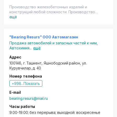
Производство железобетонных изделий и
конструкций любой сложности. Производство
пустотных плит перекрытия от 1-12 м.
ещё
Производство бетона. Транспортные услуги -
строительная техника, грузоперевозки.
"Bearing Resurs" ООО Автомагазин
Продажа автомобилей и запасных частей к ним
,
Автохимия
...
ещё
Адрес
100146,
г. Ташкент
,
Яшнободский район
,
ул.
Курувчилар
, д. 40
Номер телефона
+998...
Показать
E-mail
bearing.resurs@mail.ru
Часы работы
9.00-19.00; без перерыва; выходной: воскресенье