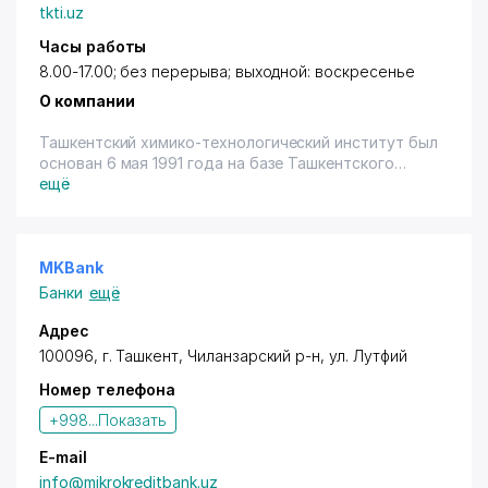
tkti.uz
Часы работы
8.00-17.00; без перерыва; выходной: воскресенье
О компании
Ташкентский химико-технологический институт был
основан 6 мая 1991 года на базе Ташкентского
политехнического института. Институт включает 5
ещё
факультетов и специализированное заочное
отделение:
- Менеджмент и профессиональное образование;
- Технология неорганических веществ;
MKBank
- Технология продуктов питания;
Банки
ещё
- Технология производства органических
соединений и топлива;
Адрес
- Повышение квалификации и переподготовка
100096, г. Ташкент, Чиланзарский р-н,
ул. Лутфий
кадров.
Номер телефона
Перечень документов для поступления:
- Заявление на имя ректора;
+998...
Показать
- Ксерокопия паспорта;
- Оригинал документа о среднем или среднем
E-mail
специальном образовании;
info@mikrokreditbank.uz