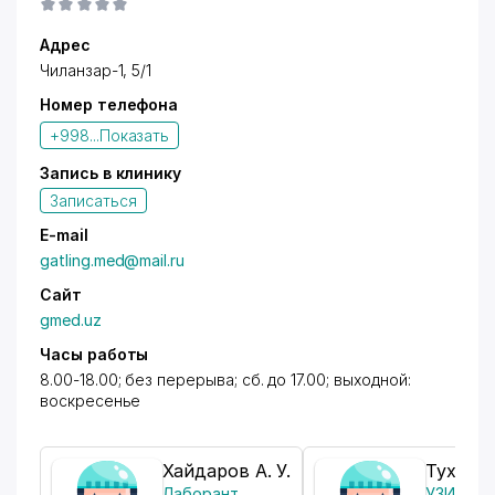
Адрес
Чиланзар-1, 5/1
Номер телефона
+998...
Показать
Запись в клинику
Записаться
E-mail
gatling.med@mail.ru
Сайт
gmed.uz
Часы работы
8.00-18.00; без перерыва; сб. до 17.00; выходной:
воскресенье
Хайдаров А. У.
Тухтаев
Лаборант
УЗИ-спе