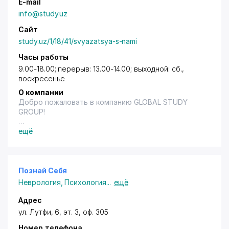
E-mail
info@study.uz
Сайт
study.uz/1/18/41/svyazatsya-s-nami
Часы работы
9.00-18.00; перерыв: 13.00-14.00; выходной: cб.,
воскресенье
О компании
Добро пожаловать в компанию GLOBAL STUDY
GROUP!
Компания Global Study является членом
ещё
международной образовательной группы "GLOBAL
STUDY GROUP" и успешно работает на рынке
зарубежных образовательных программ с 2000
года.
Познай Себя
Неврология
,
Психология
...
ещё
--
Адрес
Представители нашей компании в ознакомительных
ул. Лутфи, 6, эт. 3, оф. 305
целях регулярно посещают зарубежные учебные
Номер телефона
заведения и активно участвуют в международных