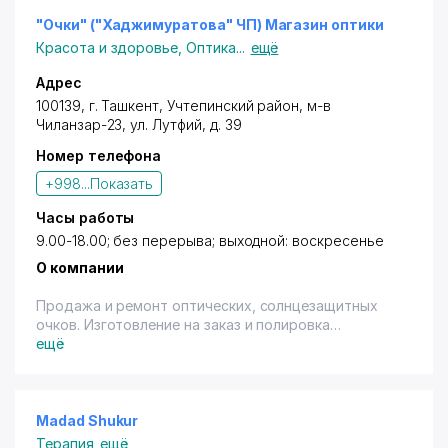
для тех студентов, которые получили визу
3% (терм., нал.) - на весь ассортимент. Скидки не
Великобритании и следующий шаг это полет и
предоставляются во время проведения акций.
"Очки" ("Хаджимуратова" ЧП) Магазин оптики
прибытие в Лондон.
Скидки не суммируются. Товары сертифицированы.
Красота и здоровье
,
Оптика
...
ещё
-
Адрес
100139,
г. Ташкент
,
Учтепинский район
, м-в
Для оформления “Transfer and Orientation Package,
Чиланзар-23,
ул. Лутфий
, д. 39
нам необходимо:
Номер телефона
-
+998...
Показать
- копия паспорта
- копия билета с временем и датой прибытия.
Часы работы
Пожалуйста сохраняйте свой билет.
9.00-18.00; без перерыва; выходной: воскресенье
- подтверждение об оплате через банк на
вышеперечисленные услуги по инвойсу Global Study
О компании
Group UK
- заполненная и подписанная заявка
Продажа и ремонт оптических, солнцезащитных
очков. Изготовление на заказ и полировка
А также:
оптических очков.
ещё
- 24 часовая поддержка студента
- Ведение студента на все время нахождения за
рубежом
Madad Shukur
- Перевод документов на иностранные языки
Терапия
ещё