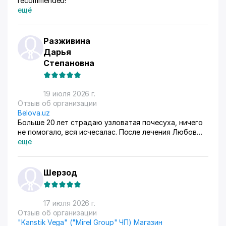
recommended!
ещё
Разживина
Дарья
Степановна
19 июля 2026 г.
Отзыв об организации
Belova.uz
Больше 20 лет страдаю узловатая почесуха, ничего
не помогало, вся исчесалас. После лечения Любов
Владимировны 90% болячек ушло, сейчас
ещё
долечиваюсь.
Шерзод
17 июля 2026 г.
Отзыв об организации
"Kanstik Vega" ("Mirel Group" ЧП) Магазин