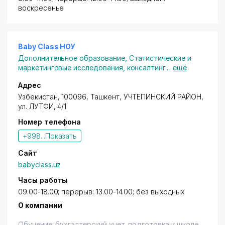
Алматинский технологический университет
воскресенье
(Казахстан).
Baby Class НОУ
Дополнительное образование
,
Статистические и
маркетинговые исследования, консалтинг
...
ещё
Адрес
Узбекистан, 100096,
Ташкент
,
УЧТЕПИНСКИЙ РАЙОН
,
ул. ЛУТФИ, 4/1
Номер телефона
+998...
Показать
Сайт
babyclass.uz
Часы работы
09.00-18.00; перерыв: 13.00-14.00; без выходных
О компании
Обучение: бухгалтерский учет, подготовка к школе.