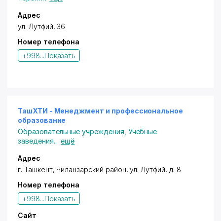
- Оформление страховки
- Для не совершеннолетних студентов -
Адрес
организация сопровождения от авиакомпаний
ул. Лутфий
, 36
Обучаясь за рубежом, Вы получаете уникальную
Номер телефона
возможность ознакомиться с местными
+998...
Показать
достопримечательностями, отдохнуть и
одновременно улучшить свои познания в
иностранном языке посредством погружения в
языковую среду.
-
ТашХТИ - Менеджмент и профессиональное
образование
Global Study Uzbekistan признан и международно
Образовательные учреждения
,
Учебные
аккредитован и как официальный тестовый центр
заведения
...
ещё
по экзамену TOEFL.
Адрес
-
г. Ташкент,
Чиланзарский район
,
ул. Лутфий
, д. 8
При планировании поездки помните, что сбор
Номер телефона
документов в посольство, получение визы,
+998...
Показать
бронирование льготного билета всегда требует
времени. Поэтому все необходимо делать
Сайт
заблаговременно.