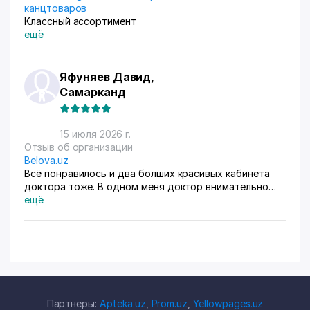
канцтоваров
Классный ассортимент
ещё
Яфуняев Давид,
Самарканд
15 июля 2026 г.
Отзыв об организации
Belova.uz
Всё понравилось и два болших красивых кабинета
доктора тоже. В одном меня доктор внимательно
осмотрела. Там на стенах висят в рамках документы,
ещё
где она выступала с докладами. Во втором
проводиться лечение разные методы
Партнеры:
Apteka.uz
,
Prom.uz
,
Yellowpages.uz