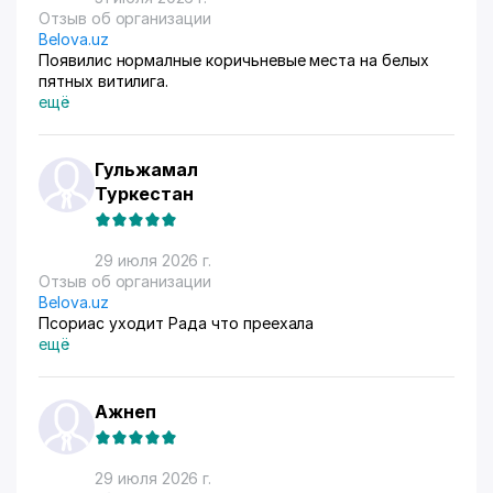
Отзыв об организации
Belova.uz
Появилис нормалные коричьневые места на белых
пятных витилига.
ещё
Гульжамал
Туркестан
29 июля 2026 г.
Отзыв об организации
Belova.uz
Псориас уходит Рада что преехала
ещё
Ажнеп
29 июля 2026 г.