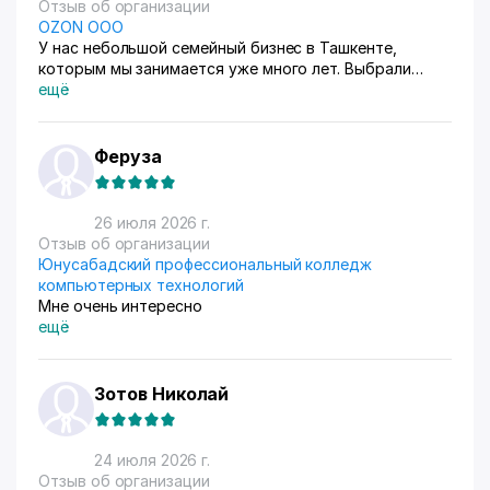
Отзыв об организации
OZON ООО
У нас небольшой семейный бизнес в Ташкенте,
которым мы занимается уже много лет. Выбрали
схему ФБС, для нашего Узбекистана это пока
ещё
единственный вариант. Дома все сами упаковываем и
маркируем, а потом отвозим готовые заказы в пункт
приема. Покупатели из рахных стран берут, из
Феруза
России особенно много, узбекский хлопок там
любят) За продажами следим через приложение, оно
очень помогает все контролировать, да и удобное
26 июля 2026 г.
само по себе
Отзыв об организации
Юнусабадский профессиональный колледж
компьютерных технологий
Мне очень интересно
ещё
Зотов Николай
24 июля 2026 г.
Отзыв об организации