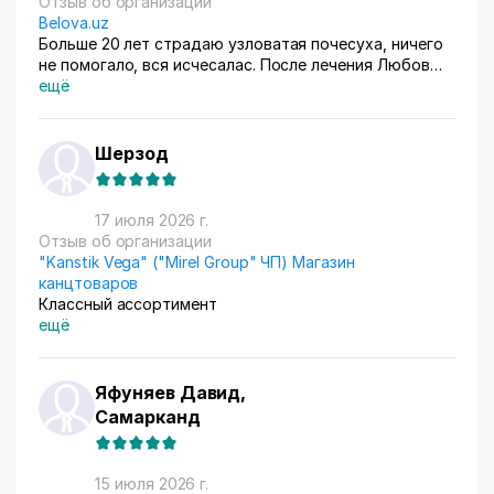
Отзыв об организации
Belova.uz
Больше 20 лет страдаю узловатая почесуха, ничего
не помогало, вся исчесалас. После лечения Любов
Владимировны 90% болячек ушло, сейчас
ещё
долечиваюсь.
Шерзод
17 июля 2026 г.
Отзыв об организации
"Kanstik Vega" ("Mirel Group" ЧП) Магазин
канцтоваров
Классный ассортимент
ещё
Яфуняев Давид,
Самарканд
15 июля 2026 г.