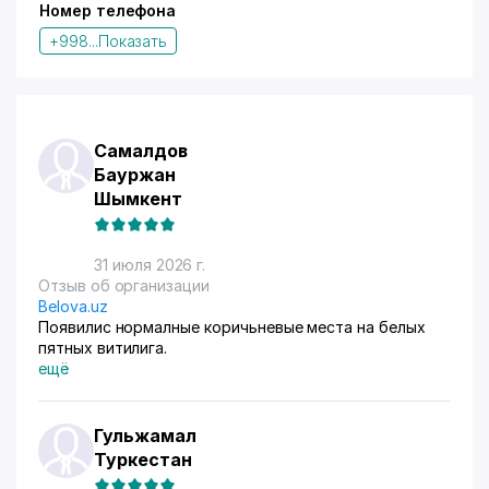
Номер телефона
+998...
Показать
Самалдов
Бауржан
Шымкент
31 июля 2026 г.
Отзыв об организации
Belova.uz
Появилис нормалные коричьневые места на белых
пятных витилига.
ещё
Гульжамал
Туркестан