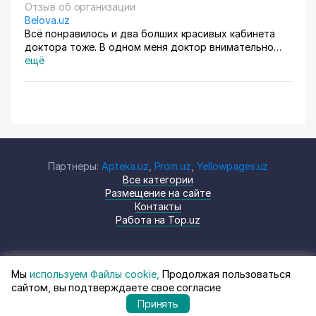
Отзыв об организации
Belova.uz
Всё понравилось и два болших красивых кабинета
доктора тоже. В одном меня доктор внимательно
осмотрела. Там на стенах висят в рамках документы,
ещё
где она выступала с докладами. Во втором
проводиться лечение разные методы
Партнеры:
Apteka.uz
,
Prom.uz
,
Yellowpages.uz
Все категории
Размещение на сайте
Контакты
Работа на Top.uz
Мы
используем Файлы cookie,
Продолжая пользоваться
© Top.uz, 2024 Каталог компаний
Политика
сайтом, вы подтверждаете свое согласие
Узбекистана
конфиденциальности
Принять