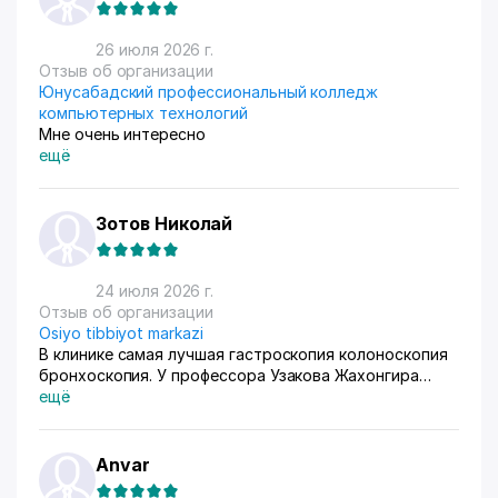
любят) За продажами следим через приложение, оно
очень помогает все контролировать, да и удобное
26 июля 2026 г.
само по себе
Отзыв об организации
Юнусабадский профессиональный колледж
компьютерных технологий
Мне очень интересно
ещё
Зотов Николай
24 июля 2026 г.
Отзыв об организации
Osiyo tibbiyot markazi
В клинике самая лучшая гастроскопия колоноскопия
бронхоскопия. У профессора Узакова Жахонгира
Низамовича.
ещё
Anvar