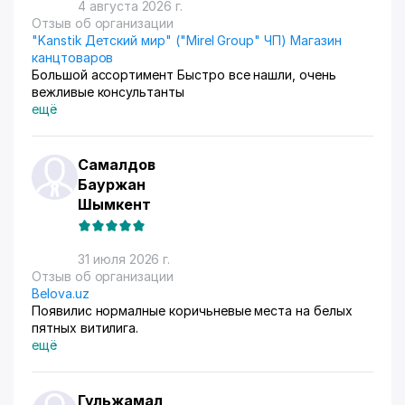
4 августа 2026 г.
Отзыв об организации
"Kanstik Детский мир" ("Mirel Group" ЧП) Магазин
канцтоваров
Большой ассортимент Быстро все нашли, очень
вежливые консультанты
ещё
Самалдов
Бауржан
Шымкент
31 июля 2026 г.
Отзыв об организации
Belova.uz
Появилис нормалные коричьневые места на белых
пятных витилига.
ещё
Гульжамал