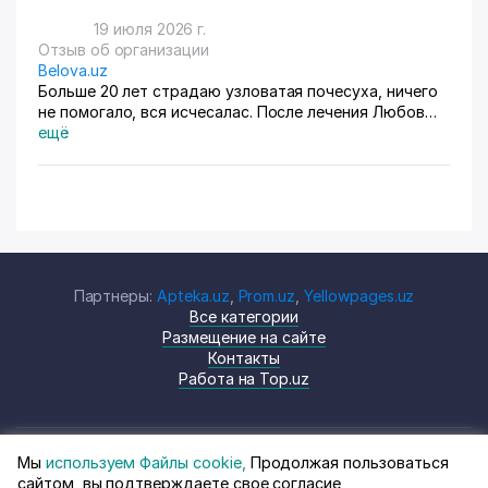
19 июля 2026 г.
Отзыв об организации
Belova.uz
Больше 20 лет страдаю узловатая почесуха, ничего
не помогало, вся исчесалас. После лечения Любов
Владимировны 90% болячек ушло, сейчас
ещё
долечиваюсь.
Партнеры:
Apteka.uz
,
Prom.uz
,
Yellowpages.uz
Все категории
Размещение на сайте
Контакты
Работа на Top.uz
Мы
используем Файлы cookie,
Продолжая пользоваться
© Top.uz, 2024 Каталог компаний
Политика
сайтом, вы подтверждаете свое согласие