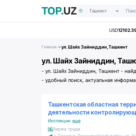
USD
12102.3
ул. Шайх Зайниддин,Ташкент
Главная
ул. Шайх Зайниддин, Ташк
- ул. Шайх Зайниддин, Ташкент - най
- удобный поиск, актуальная информа
Ташкентская областная терр
деятельности контролирующ
Инспекции
ещё
биржа труда
г. Ташкент,
Яккасарайский район
,
ул. 