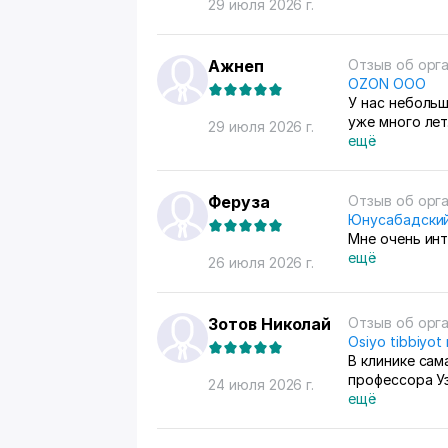
29 июля 2026 г.
Ажнеп
Отзыв об орг
OZON ООО
У нас неболь
уже много лет
29 июля 2026 г.
единственный 
ещё
потом отвозим
стран берут, 
продажами сл
Феруза
Отзыв об орг
контролироват
Юнусабадский
Мне очень ин
ещё
26 июля 2026 г.
Зотов Николай
Отзыв об орг
Osiyo tibbiyot
В клинике сам
профессора У
24 июля 2026 г.
ещё