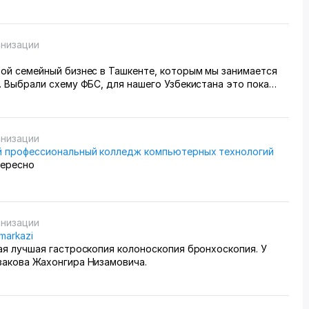
анизации
шой семейный бизнес в Ташкенте, которым мы занимается
. Выбрали схему ФБС, для нашего Узбекистана это пока
вариант. Дома все сами упаковываем и маркируем, а
 готовые заказы в пункт приема. Покупатели из рахных
из России особенно много, узбекский хлопок там любят) За
едим через приложение, оно очень помогает все
анизации
ь, да и удобное само по себе
 профессиональный колледж компьютерных технологий
тересно
анизации
 markazi
ая лучшая гастроскопия колоноскопия бронхоскопия. У
закова Жахонгира Низамовича.