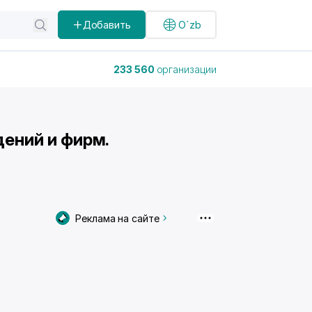
Добавить
O`zb
233 560
организации
дений и фирм.
Реклама на сайте