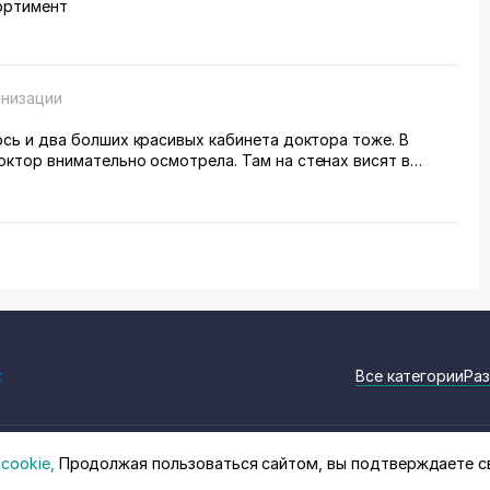
ортимент
анизации
 кабинета доктора тоже. В
ктор внимательно осмотрела. Там на стенах висят в
нты, где она выступала с докладами. Во втором
лечение разные методы
z
Все категории
Раз
cookie,
Продолжая пользоваться сайтом, вы подтверждаете с
на