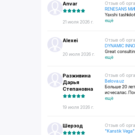
Anvar
Отзыв об орг
RENESANS М
Yaxshi tashkilo
ещё
21 июля 2026 г.
Alexei
Отзыв об орг
DYNAMIC INN
Great consulti
20 июля 2026 г.
ещё
Разживина
Отзыв об орг
Belova.uz
Дарья
Больше 20 лет
Степановна
исчесалас. П
сейчас долеч
ещё
19 июля 2026 г.
Шерзод
Отзыв об орг
"Kanstik Vega