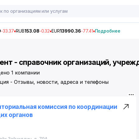
9
-33.37
RUB
153.08
-0.32
EUR
13990.36
-77.41
Подробнее
ент - справочник организаций, учреж
дено 1 компании
ция - Отзывы, новости, адреса и телефоны
иториальная комиссия по координации
их органов
Шайх Зайниддин
, д. 79А