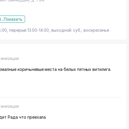
...
Показать
8.00, перерыв 13.00-14.00, выходной: суб., воскресенье
ганизации
вилис нормалные коричьневые места на белых пятных витилига.
ганизации
дит Рада что преехала