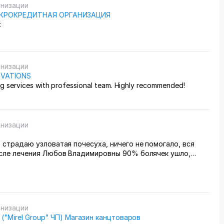
анизации
ИКРОКРЕДИТНАЯ ОРГАНИЗАЦИЯ
t
анизации
OVATIONS
ng services with professional team. Highly recommended!
анизации
 страдаю узловатая почесуха, ничего не помогало, вся
осле лечения Любов Владимировны 90% болячек ушло,
иваюсь.
анизации
" ("Mirel Group" ЧП) Магазин канцтоваров