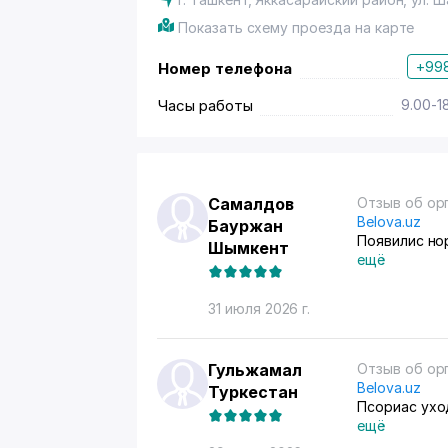
Показать схему проезда на карте
+998
Номер телефона
Часы работы
9.00-1
Самалдов
Отзыв об ор
Belova.uz
Бауржан
Поя
Шымкент
ещё
31 июля 2026 г.
Гульжамал
Отзыв об ор
Belova.uz
Туркестан
Псориас ухо
ещё